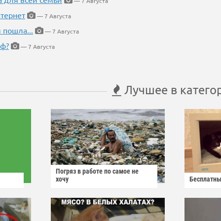
— 7 Августа
тернет
— 7 Августа
 пошла...
— 7 Августа
еф?
— 7 Августа
Лучшее в катего
Погряз в работе по самое не
хочу
Бесплатны