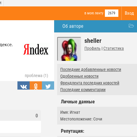
И
Вход
в мою ленту
2679
Об авторе
sheller
дексе.
Профиль
|
Статистика
Последние добавленные новости
проблема (1)
Одобренные новости
Френдлента последних новостей
Последние комментарии
Личные данные
Имя: Игнат
0
Местоположение: Сочи
Репутация: