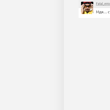
Fatal_erro
Мдя… ст