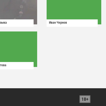
узыка
Иван Чернов
това
18+