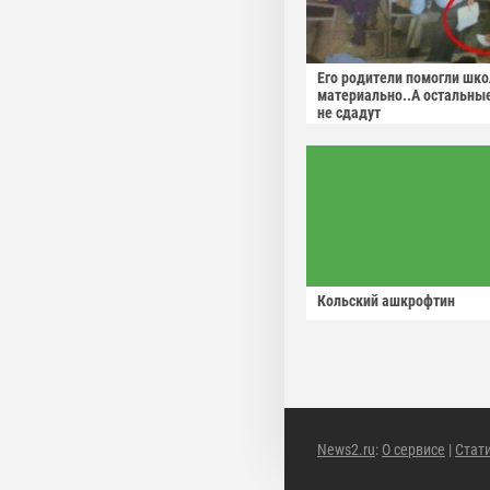
Его родители помогли шко
материально..А остальны
не сдадут
Кольский ашкрофтин
News2.ru
:
О сервисе
|
Стат