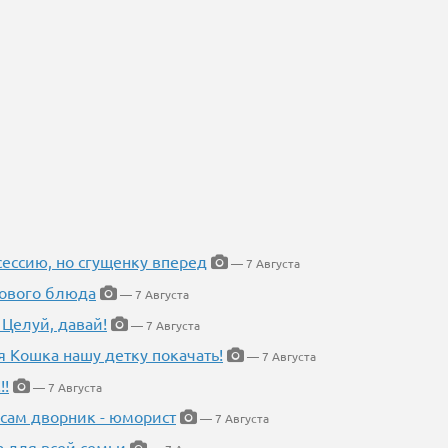
ессию, но сгущенку вперед
— 7 Августа
нового блюда
— 7 Августа
 Целуй, давай!
— 7 Августа
я Кошка нашу детку покачать!
— 7 Августа
!!
— 7 Августа
 сам дворник - юморист
— 7 Августа
а для всей семьи