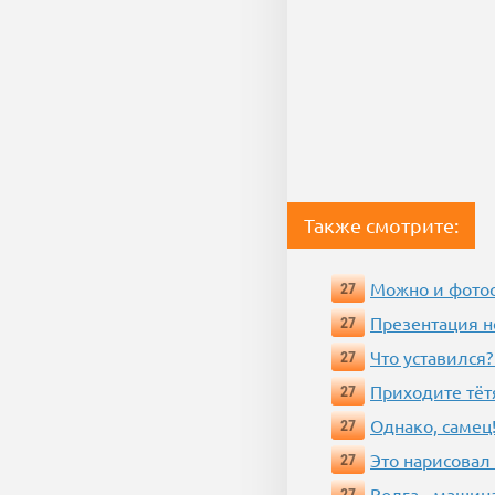
Также смотрите:
Можно и фотос
27
Презентация 
27
Что уставился?
27
Приходите тёт
27
Однако, самец!
27
Это нарисовал
27
Волга - машин
27