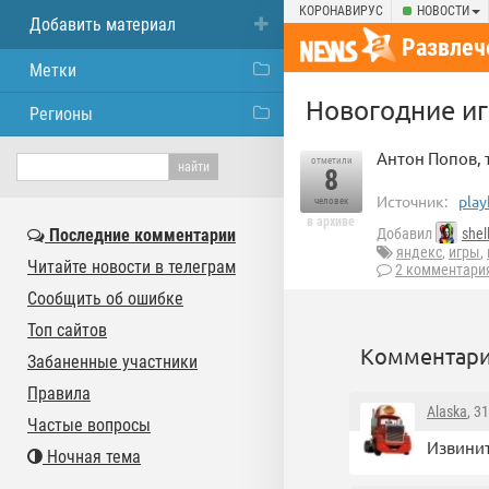
КОРОНАВИРУС
НОВОСТИ
Добавить материал
Развлеч
Метки
Новогодние иг
Регионы
Антон Попов, 
отметили
8
Источник:
play
человек
в архиве
Последние комментарии
Добавил
shel
яндекс
,
игры
,
Читайте новости в телеграм
2 комментари
Сообщить об ошибке
Топ сайтов
Комментари
Забаненные участники
Правила
Alaska
, 3
Частые вопросы
Извинит
Ночная тема