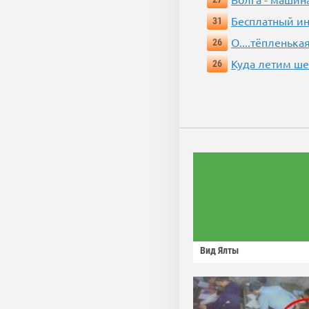
Бесплатный ин
31
О....тёпленькая
26
Куда летим ш
26
Вид Ялты