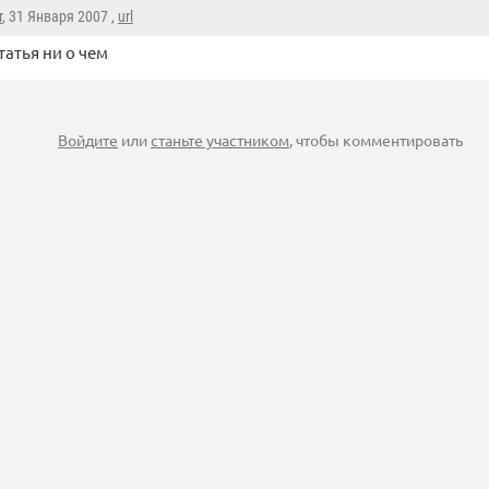
r
, 31 Января 2007 ,
url
атья ни о чем
Войдите
или
станьте участником
, чтобы комментировать