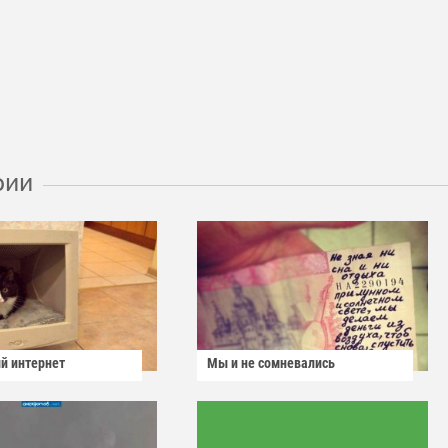
рии
й интернет
Мы и не сомневались