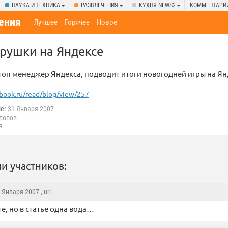
НАУКА И ТЕХНИКА
РАЗВЛЕЧЕНИЯ
КУХНЯ NEWS2
КОММЕНТАРИ
ения
Лучшее
Горячее
Новое
рушки на Яндексе
топ менеджер Яндекса, подводит итоги новогодней игры на Ян
book.ru/read/blog/view/257
ler
31 Января 2007
попов
я
и участников:
1 Января 2007 ,
url
е, но в статье одна вода…