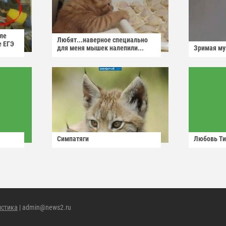
ле
Любят...наверное специально
е ЕГЭ
для меня мышек налепили...
Зримая м
Симпатяги
Любовь Ти
истика
| admin@news2.ru