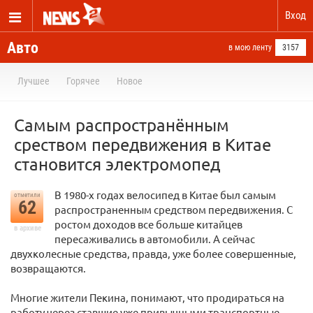
Вход
Авто
в мою ленту
3157
Лучшее
Горячее
Новое
Самым распространённым
среством передвижения в Китае
становится электромопед
В 1980-х годах велосипед в Китае был самым
отметили
62
распространенным средством передвижения. С
ростом доходов все больше китайцев
в архиве
пересаживались в автомобили. А сейчас
двухколесные средства, правда, уже более совершенные,
возвращаются.
Многие жители Пекина, понимают, что продираться на
работу через ставшие уже привычными транспортные