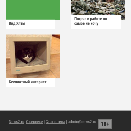
Погряз в работе по
Вид Ялты
самое не хочу
Бесплатный интернет
News2.ru
:
О сервисе
|
Статистика
| admin@news2.ru
18+