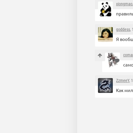
xiongmao
правил
goddess
,
Я вообщ
coma
само
ZzmeeY
, 
Как ми