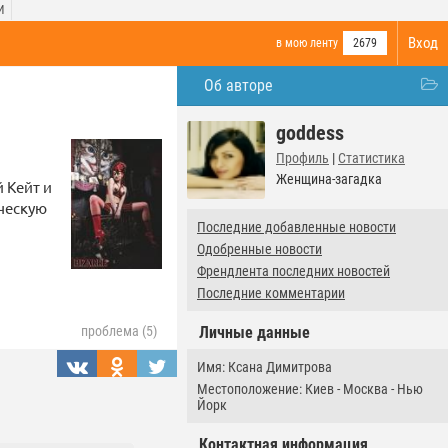
И
Вход
в мою ленту
2679
Об авторе
goddess
Профиль
|
Статистика
Женщина-загадка
 Кейт и
ическую
Последние добавленные новости
Одобренные новости
Френдлента последних новостей
Последние комментарии
Личные данные
проблема (5)
Имя: Ксана Димитрова
Местоположение: Киев - Москва - Нью
Йорк
Контактная информация