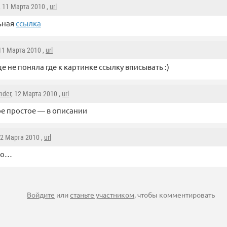
, 11 Марта 2010 ,
url
ьная
ссылка
 11 Марта 2010 ,
url
е не поняла где к картинке ссылку вписывать :)
nder
, 12 Марта 2010 ,
url
е простое — в описании
12 Марта 2010 ,
url
ло…
Войдите
или
станьте участником
, чтобы комментировать