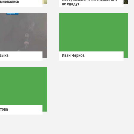
омневались
не сдадут
узыка
Иван Чернов
това