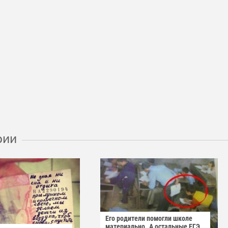
рии
Его родители помогли школе
материально..А остальные ЕГЭ