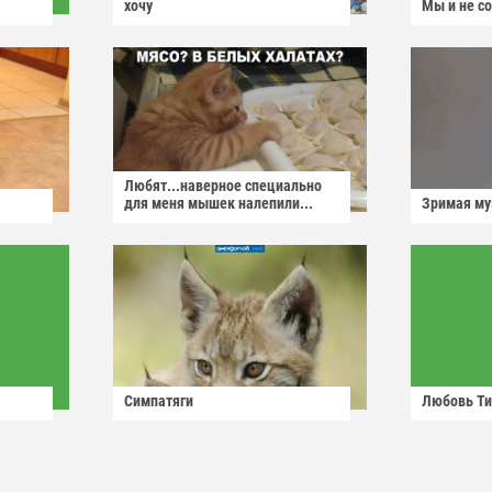
хочу
Мы и не с
Любят...наверное специально
для меня мышек налепили...
Зримая м
Симпатяги
Любовь Ти