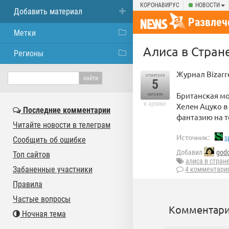
КОРОНАВИРУС
НОВОСТИ
Добавить материал
Развлеч
Метки
Алиса в Стран
Регионы
Журнал Bizarr
отметили
5
Британская мо
человек
в архиве
Хелен Ацуко в
Последние комментарии
фантазию на т
Читайте новости в телеграм
Источник:
s
Сообщить об ошибке
Добавил
god
Топ сайтов
алиса в стран
Забаненные участники
4 комментари
Правила
Частые вопросы
Комментари
Ночная тема