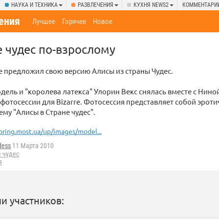
НАУКА И ТЕХНИКА
РАЗВЛЕЧЕНИЯ
КУХНЯ NEWS2
КОММЕНТАРИ
ения
Лучшее
Горячее
Новое
е чудес по-взрослому
e предложил свою версию Алисы из страны Чудес.
дель и "королева латекса" Улорин Векс снялась вместе с Ниной
 фотосессии для Bizarre. Фотосессия представляет собой эрот
ему "Алисы в Стране чудес".
pring.most.ua/up/images/model...
dess
11 Марта 2010
е чудес
я
и участников: