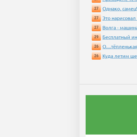
Однако, самец!
27
Это нарисовал
27
Волга - машин
27
Бесплатный ин
29
О....тёпленькая
26
Куда летим ш
26