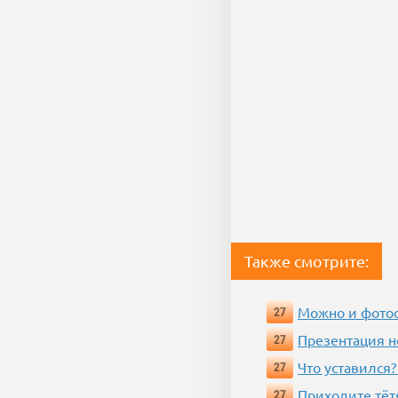
Также смотрите:
Можно и фотос
27
Презентация 
27
Что уставился?
27
Приходите тёт
27