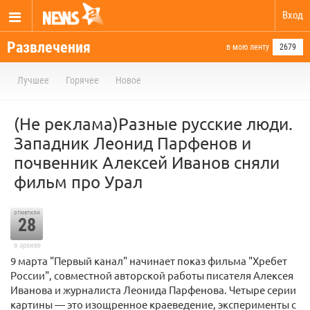
Вход
Развлечения
в мою ленту
2679
Лучшее
Горячее
Новое
(Не реклама)Разные русские люди.
Западник Леонид Парфенов и
почвенник Алексей Иванов сняли
фильм про Урал
отметили
28
в архиве
9 марта "Первый канал" начинает показ фильма "Хребет
России", совместной авторской работы писателя Алексея
Иванова и журналиста Леонида Парфенова. Четыре серии
картины — это изощренное краеведение, эксперименты с