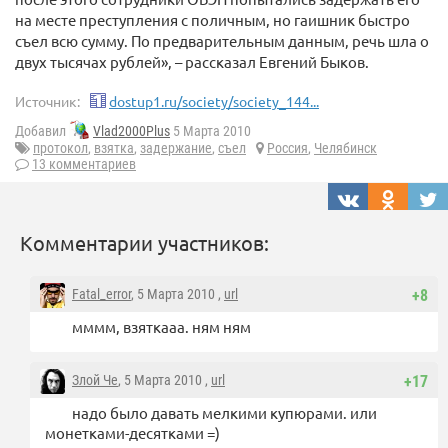
на месте преступления с поличным, но гаишник быстро
съел всю сумму. По предварительным данным, речь шла о
двух тысячах рублей», – рассказал Евгений Быков.
Источник:
dostup1.ru/society/society_144...
Добавил
Vlad2000Plus
5 Марта 2010
протокол
,
взятка
,
задержание
,
съел
Россия
,
Челябинск
13 комментариев
Комментарии участников:
Fatal_error
, 5 Марта 2010 ,
url
+8
мммм, взяткааа. ням ням
Злой Че
, 5 Марта 2010 ,
url
+17
надо было давать мелкими купюрами. или
монетками-десятками =)