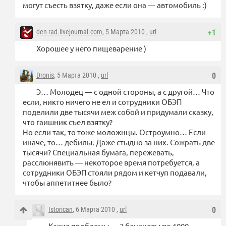
могут съесть взятку, даже если она — автомобиль :)
den-rad.livejournal.com
, 5 Марта 2010 ,
url
+1
Хорошее у него пищеварение )
Dronis
, 5 Марта 2010 ,
url
0
Э… Молодец — с одной стороны, а с другой… Что
если, никто ничего не ел и сотрудники ОБЭП
поделили две тысячи меж собой и придумали сказку,
что гаишник съел взятку?
Но если так, то тоже моложнцы. Остроумно… Если
иначе, то… дебилы. Даже стыдно за них. Сожрать две
тысячи? Специальная бумага, пережевать,
расслюнявить — некоторое время потребуется, а
сотрудники ОБЭП стояли рядом и кетчуп подавали,
чтобы аппетитнее было?
Istorican
, 6 Марта 2010 ,
url
0
Какие проблемы — 2 банкноты по 1000