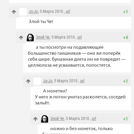
Jo-Jo
, 5 Марта 2010 ,
url
+1
Злой ты Че!
Злой Че
, 5 Марта 2010 ,
url
+4
а ты посмотри на подавляющее
большинство гаишников — они же поперёк
себя шире. бумажная диета им не повредит —
целлюлоза не усваивается, попостятся.
Jo-Jo
, 5 Марта 2010 ,
url
+1
А монетки?
У него ж потом унитаз расколется, соседей
зальёт.
Злой Че
, 5 Марта 2010 ,
url
+1
можно и без монеток, только