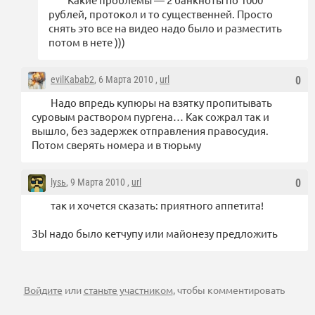
рублей, протокол и то существенней. Просто
снять это все на видео надо было и разместить
потом в нете )))
evilKabab2
, 6 Марта 2010 ,
url
0
Надо впредь купюры на взятку пропитывать
суровым раствором пургена… Как сожрал так и
вышло, без задержек отправления правосудия.
Потом сверять номера и в тюрьму
lysь
, 9 Марта 2010 ,
url
0
так и хочется сказать: приятного аппетита!
ЗЫ надо было кетчупу или майонезу предложить
Войдите
или
станьте участником
, чтобы комментировать