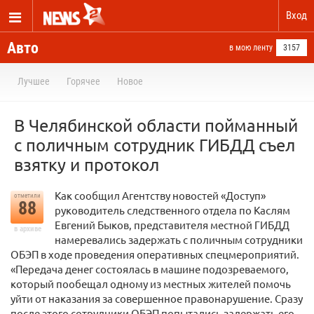
Вход
Авто
в мою ленту
3157
Лучшее
Горячее
Новое
В Челябинской области пойманный
с поличным сотрудник ГИБДД съел
взятку и протокол
Как сообщил Агентству новостей «Доступ»
отметили
88
руководитель следственного отдела по Каслям
Евгений Быков, представителя местной ГИБДД
в архиве
намеревались задержать с поличным сотрудники
ОБЭП в ходе проведения оперативных спецмероприятий.
«Передача денег состоялась в машине подозреваемого,
который пообещал одному из местных жителей помочь
уйти от наказания за совершенное правонарушение. Сразу
после этого сотрудники ОБЭП попытались задержать его