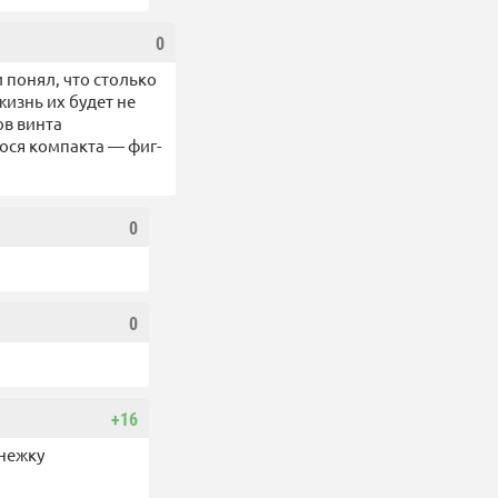
0
 понял, что столько
жизнь их будет не
ов винта
ося компакта — фиг-
0
0
+16
енежку