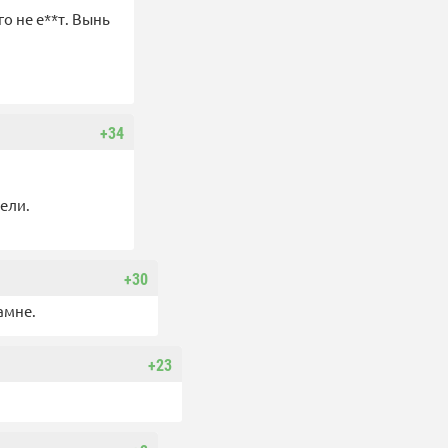
о не е**т. Вынь
+34
ели.
+30
амне.
+23