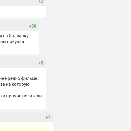
+2
+30
я на болванку
ены покупая
+5
айне редко фильмы.
ава на которую
и и прочие носители
+7