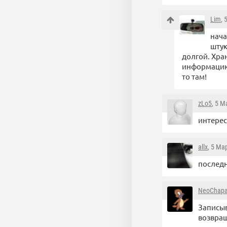
Lim
, 
нача
штук
долгой. Хран
информацию 
то там!
zLo5
, 5 М
интерес
allx
, 5 Ма
последн
NeoChapa
Записыв
возвращ