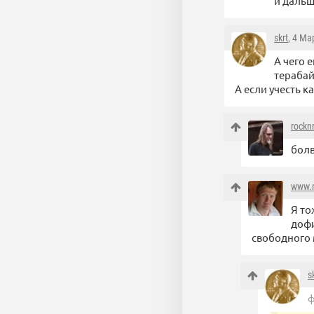
и дальш
skrt
, 4 Ма
А чего 
терабай
А если учесть 
rocknr
болв
www.m
Я то
дофи
свободного 
s
ф