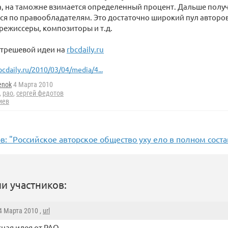
а, на таможне взимается определенный процент. Дальше полу
я по правообладателям. Это достаточно широкий пул авторов
режиссеры, композиторы и т.д.
трешевой идеи на
rbcdaily.ru
bcdaily.ru/2010/03/04/media/4...
enok
4 Марта 2010
,
рао
,
сергей федотов
иев
в: "Российское авторское общество уху ело в полном соста
и участников:
 4 Марта 2010 ,
url
ная идея от РАО.