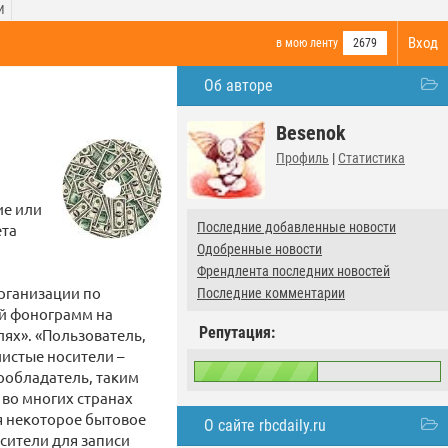
И
Вход
в мою ленту
2679
Об авторе
Besenok
Профиль
|
Статистика
ие или
Последние добавленные новости
ета
Одобренные новости
Френдлента последних новостей
рганизации по
Последние комментарии
ей фонограмм на
Репутация:
ях». «Пользователь,
истые носители –
вообладатель, таким
 во многих странах
ся некоторое бытовое
О сайте rbcdaily.ru
сители для записи