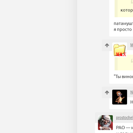
котор
патамушт
я просто
M
"Ты вино
N
Н
prostoche
РАО — м