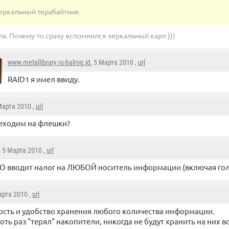
еркальный терабайтник
а. Почему-то сразу вспомнился зеркальный карп )))
www.metallibrary.ru-balrog.id
, 5 Марта 2010 ,
url
RAID1 я имел ввиду.
 Марта 2010 ,
url
реходим на флешки?
, 5 Марта 2010 ,
url
О вводит налог на ЛЮБОЙ носитель информации (включая го
арта 2010 ,
url
сть и удобство хранения любого количества информации.
 хоть раз "терял" накопители, никогда не будут хранить на них в