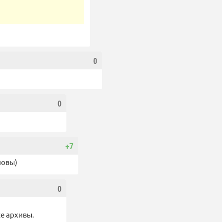
0
0
+7
ловы)
0
се архивы.