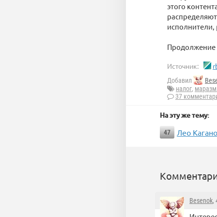
этого контент
распределяютс
исполнители, 
Продолжение 
Источник:
r
Добавил
Bes
налог
,
маразм
37 комментар
На эту же тему:
Лео Кагано
47
Комментари
Besenok
,
Интерес