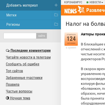
КОРОНАВИРУС
НОВОСТИ
Добавить материал
Развлеч
Метки
Налог на болв
Регионы
Авторы произ
отметили
124
В ближайшее в
человека
в архиве
отчислений с 
Последние комментарии
чистые носите
Читайте новости в телеграм
директоров Ро
Сообщить об ошибке
В скором врем
Топ сайтов
управлению пр
Забаненные участники
воспроизведен
копируя фильм
Правила
«болванки», п
Частые вопросы
образом, ниче
Ночная тема
была принята 
оборудование,