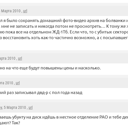
5 Марта 2010 ,
url
л я было сохранять домашний фото-видео архив на болванки и
 мне не записать и никогда потом не просмотреть… К тому же 
ю пока все на отдельном ЖД-1Тб. Если что, то с убитых сектор
восстановить хоть как-то частично возможно, а с посыпавшег
арта 2010 ,
url
но на что еще будут повышены цены и насколько.
рта 2010 ,
url
ий раз записывал двд-р с пол года назад
y
, 5 Марта 2010 ,
url
аешь убунту на диск идёшь в местное отделение РАО и тебе д
ают? Так?