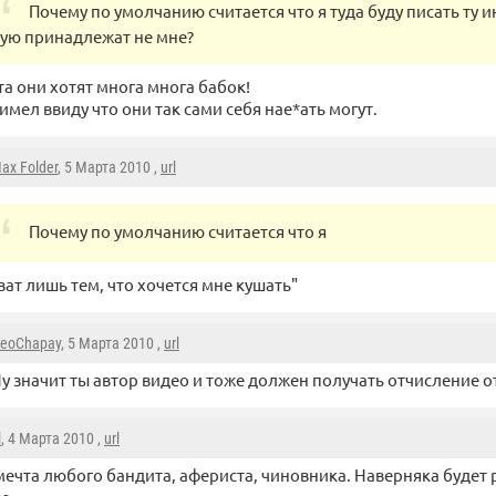
Почему по умолчанию считается что я туда буду писать ту
ую принадлежат не мне?
а они хотят многа многа бабок!
 имел ввиду что они так сами себя нае*ать могут.
ax Folder
, 5 Марта 2010 ,
url
Почему по умолчанию считается что я
ват лишь тем, что хочется мне кушать"
eoChapay
, 5 Марта 2010 ,
url
у значит ты автор видео и тоже должен получать отчисление о
l
, 4 Марта 2010 ,
url
ечта любого бандита, афериста, чиновника. Наверняка будет 