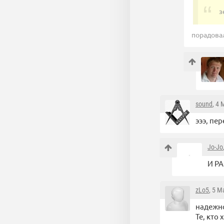
з
порадовал
sound
, 4
эээ, пе
Jo-Jo
И РА
zLo5
, 5 М
надежно
Те, кто