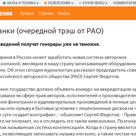
НАУКА И ТЕХНИКА
РАЗВЛЕЧЕНИЯ
КУХНЯ NEWS2
КОММЕНТАРИ
ения
Лучшее
Горячее
Новое
анки (очередной трэш от РАО)
ведений получат гонорары уже на таможне.
ремя в России может заработать новая система авторских
компаний, ввозящих в нашу страну записывающее оборудован
ли. Об этом сегодня журналистам рассказал председатель сов
ссийского авторского общества (РАО) Сергей Федотов.
ени государство должно объявить конкурс на аккредитацию о
авами «в сфере прав авторов, исполнителей и производител
ие фонограмм и аудиовизуальных произведений в личных цел
ы или музыку в бытовых условиях с лицензионных дисков на ч
о сути создает контрафакт, – объясняет Сергей Федотов. – Пра
го не получает, но и отследить это также невозможно. Поэтому
так называемая система компенсаций». Когда в страну ввозит
 позволяющее записывать музыку или кино, а также чистые но