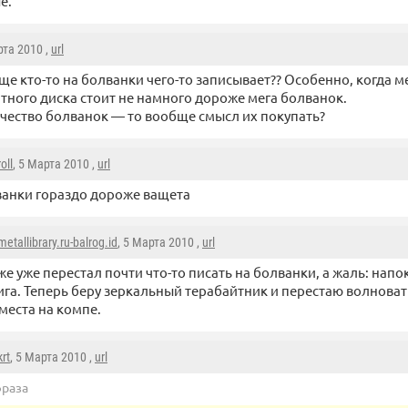
е.
рта 2010 ,
url
еще кто-то на болванки чего-то записывает?? Особенно, когда м
тного диска стоит не намного дороже мега болванок.
качество болванок — то вообще смысл их покупать?
oll
, 5 Марта 2010 ,
url
анки гораздо дороже ващета
etallibrary.ru-balrog.id
, 5 Марта 2010 ,
url
же уже перестал почти что-то писать на болванки, а жаль: напо
га. Теперь беру зеркальный терабайтник и перестаю волновать
места на компе.
krt
, 5 Марта 2010 ,
url
раза