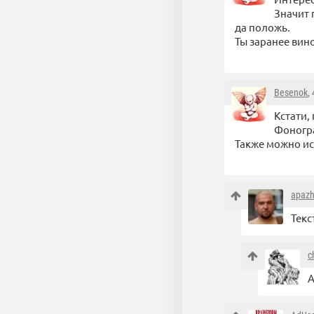
Значит 
да положь.
Ты заранее вин
Besenok
,
Кстати,
Фоногра
Также можно ис
apaz
Текс
c
А