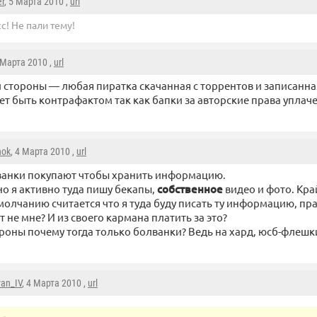
r
, 5 Марта 2010 ,
url
сс! Не пали тему!
4 Марта 2010 ,
url
й стороны — любая пиратка скачанная с торрентов и записанна
ет быть контрафактом так как бапки за авторские права уплач
nok
, 4 Марта 2010 ,
url
анки покупают чтобы хранить информацию.
о я активно туда пишу бекапы,
собственное
видео и фото. Кр
молчанию считается что я туда буду писать ту информацию, пр
 не мне? И из своего кармана платить за это?
ороны почему тогда только болванки? Ведь на хард, юсб-флешк
van_IV
, 4 Марта 2010 ,
url