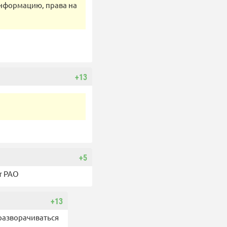
 информацию, права на
+13
+5
т РАО
+13
разворачиваться