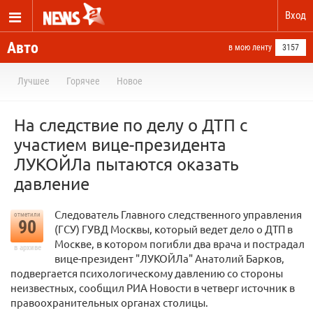
Вход
Авто
в мою ленту
3157
Лучшее
Горячее
Новое
На следствие по делу о ДТП с
участием вице-президента
ЛУКОЙЛа пытаются оказать
давление
Следователь Главного следственного управления
отметили
90
(ГСУ) ГУВД Москвы, который ведет дело о ДТП в
Москве, в котором погибли два врача и пострадал
в архиве
вице-президент "ЛУКОЙЛа" Анатолий Барков,
подвергается психологическому давлению со стороны
неизвестных, сообщил РИА Новости в четверг источник в
правоохранительных органах столицы.