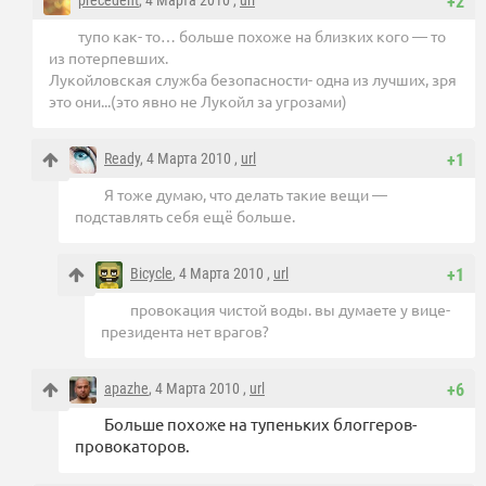
precedent
, 4 Марта 2010 ,
url
+2
тупо как- то… больше похоже на близких кого — то
из потерпевших.
Лукойловская служба безопасности- одна из лучших, зря
это они...(это явно не Лукойл за угрозами)
Ready
, 4 Марта 2010 ,
url
+1
Я тоже думаю, что делать такие вещи —
подставлять себя ещё больше.
Bicycle
, 4 Марта 2010 ,
url
+1
провокация чистой воды. вы думаете у вице-
президента нет врагов?
apazhe
, 4 Марта 2010 ,
url
+6
Больше похоже на тупеньких блоггеров-
провокаторов.