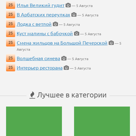
Илья Великий гудит
25
— 5 Августа
В Арбатских переулках
25
— 5 Августа
Лодка с ветлой
25
— 5 Августа
Куст малины с бабочкой
25
— 5 Августа
Смена жильцов на Большой Печерской
25
— 5
Августа
Волшебная синева
25
— 5 Августа
Интерьер ресторана
25
— 5 Августа
Лучшее в категории