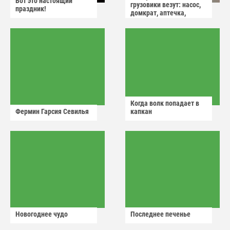
Вот это настоящий
грузовики везут: насос,
праздник!
домкрат, аптечка,
аварийный знак
Когда волк попадает в
Фермин Гарсия Севилья
капкан
Новогоднее чудо
Последнее печенье