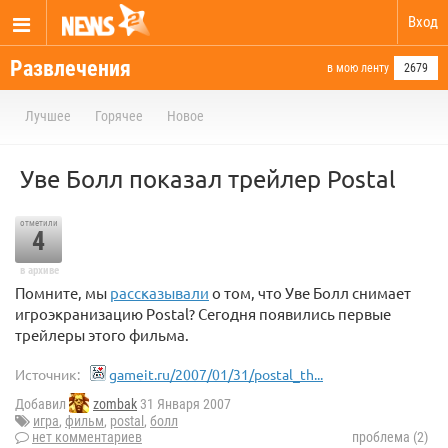
Вход
Развлечения
в мою ленту
2679
Лучшее
Горячее
Новое
Уве Болл показал трейлер Postal
отметили
4
в архиве
Помните, мы
рассказывали
о том, что Уве Болл снимает
игроэкранизацию Postal? Сегодня появились первые
трейлеры этого фильма.
Источник:
gameit.ru/2007/01/31/postal_th...
Добавил
zombak
31 Января 2007
игра
,
фильм
,
postal
,
болл
нет комментариев
проблема (2)