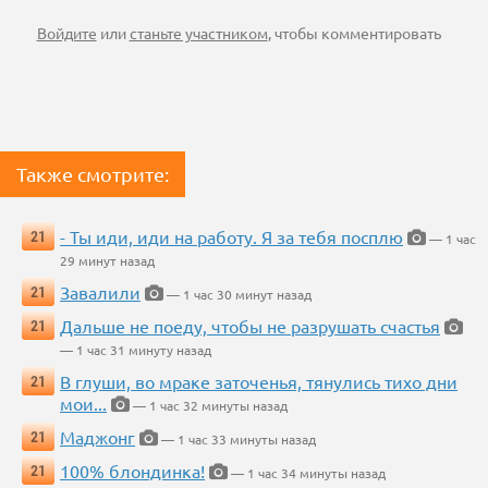
Войдите
или
станьте участником
, чтобы комментировать
Также смотрите:
- Ты иди, иди на работу. Я за тебя посплю
21
— 1 час
29 минут назад
Завалили
21
— 1 час 30 минут назад
Дальше не поеду, чтобы не разрушать счастья
21
— 1 час 31 минуту назад
В глуши, во мраке заточенья, тянулись тихо дни
21
мои...
— 1 час 32 минуты назад
Маджонг
21
— 1 час 33 минуты назад
100% блондинка!
21
— 1 час 34 минуты назад