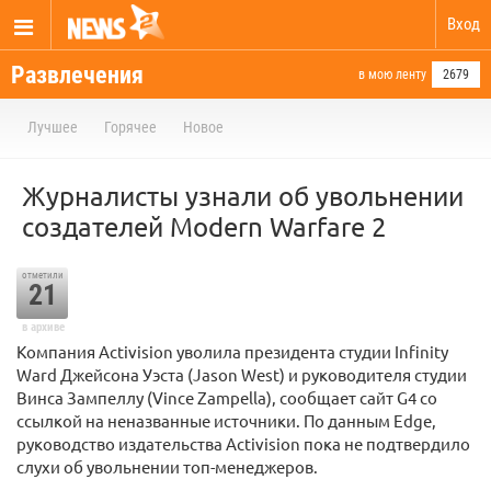
Вход
Развлечения
в мою ленту
2679
Лучшее
Горячее
Новое
Журналисты узнали об увольнении
создателей Modern Warfare 2
отметили
21
в архиве
Компания Activision уволила президента студии Infinity
Ward Джейсона Уэста (Jason West) и руководителя студии
Винса Зампеллу (Vince Zampella), сообщает сайт G4 со
ссылкой на неназванные источники. По данным Edge,
руководство издательства Activision пока не подтвердило
слухи об увольнении топ-менеджеров.