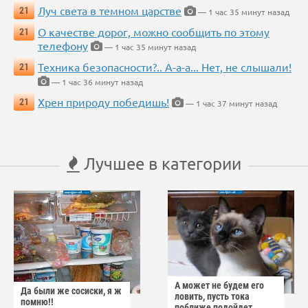
Луч света в темном царстве
21
— 1 час 35 минут назад
О качестве дорог, можно сообщить по этому
21
телефону
— 1 час 35 минут назад
Техника безопасности?.. А-а-а... Нет, не слышали!
21
— 1 час 36 минут назад
Хрен природу победишь!
21
— 1 час 37 минут назад
Лучшее в категории
А может не будем его
Да были же сосиски, я ж
ловить, пусть тока
помню!!
поближе подойдет