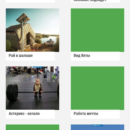
Рай в шалаше
Вид Ялты
Астерикс - начало
Работа мечты