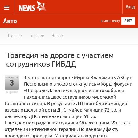
Вход
Авто
в мою ленту
3157
Лучшее
Горячее
Новое
Трагедия на дороге с участием
сотрудников ГИБДД
1 марта на автодороге Муром-Владимир у АЗС у с.
отметили
3
Пестенькино в 16.30 столкнулись «Форд- фокус» и
«Шевроле-Лачетти», в одном из автомобилей
в архиве
находились двое сотрудников муромской
Госавтоинспекции. В результате ДТП погибли командир
взвода отдельной роты ДПС, майор милиции 72 г.р. и
инспектор ДПС лейтенант милиции 69 г.р..
Еще двое пострадавших мужчина 58 и женщина 65 г.г.р. в
отделении интенсивной терапии. По данному факту
проводится проверка. Материалы находятся в