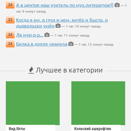
А в центре наш учитель по муз.литературе))
24
— 1
час 9 минут назад
Когда я ем, я глух и нем, хитёр и быстр, и
22
дьявольски умён
— 1 час 10 минут назад
Ля мур-р-р...
24
— 1 час 11 минут назад
Белка в дупле чихнула
24
— 1 час 12 минут назад
Лучшее в категории
Вид Ялты
Кольский ашкрофтин