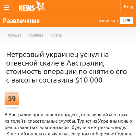
Вход
Развлечения
в мою ленту
2679
Лучшее
Горячее
Новое
Нетрезвый украинец уснул на
отвесной скале в Австралии,
стоимость операции по снятию его
с высоты составила $10 000
отметили
59
в архиве
В Австралии произошел инцидент, поразивший местных
жителей и спасательные службы. Турист из Украины ночью
решил заняться альпинизмом, будучи в нетрезвом виде.
19-летний юноша отдыхал на северном побережье Сиднея.