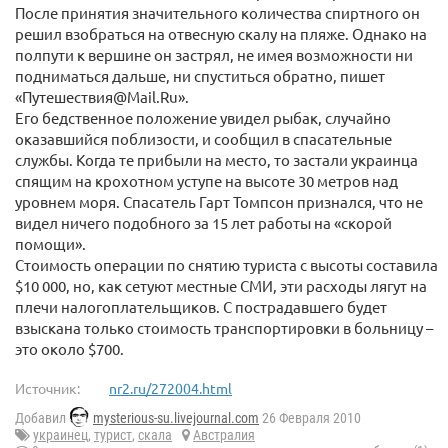
После принятия значительного количества спиртного он
решил взобраться на отвесную скалу на пляже. Однако на
полпути к вершине он застрял, не имея возможности ни
подниматься дальше, ни спуститься обратно, пишет
«Путешествия@Mail.Ru».
Его бедственное положение увидел рыбак, случайно
оказавшийся поблизости, и сообщил в спасательные
службы. Когда те прибыли на место, то застали украинца
спящим на крохотном уступе на высоте 30 метров над
уровнем моря. Спасатель Гарт Томпсон признался, что не
видел ничего подобного за 15 лет работы на «скорой
помощи».
Стоимость операции по снятию туриста с высоты составила
$10 000, но, как сетуют местные СМИ, эти расходы лягут на
плечи налогоплательщиков. С пострадавшего будет
взыскана только стоимость транспортировки в больницу –
это около $700.
Источник:
nr2.ru/272004.html
Добавил
mysterious-su.livejournal.com
26 Февраля 2010
украинец
,
турист
,
скала
Австралия