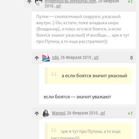
mysterious-su.livejournal.com
, 26 Февраля
+1
2010 ,
url
Путин — симпатичный снаружи, ужасный
внутри. :) Он, кстати, тоже владыка мира
(Владимир), и плюс его все боятся, а если
боятся значит ужасный) И вообще… зря я тут
про Путина, а то еще расстраляют))
ndg
, 26 Февраля 2010 ,
url
0
а если боятся значит ужасный
если боятся — значит уважают
Mangol
, 26 Февраля 2010 ,
url
+1
зря я тут про Путина, а то еще
расстраляют))