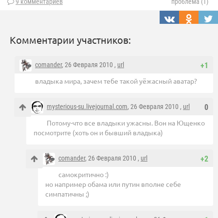
9 комментариев
проблема (1)
Комментарии участников:
comander
, 26 Февраля 2010 ,
url
+1
владыка мира, зачем тебе такой уёжасный аватар?
mysterious-su.livejournal.com
, 26 Февраля 2010 ,
url
0
Потому-что все владыки ужасны. Вон на Ющенко
посмотрите (хоть он и бывший владыка)
comander
, 26 Февраля 2010 ,
url
+2
самокритично :)
но например обама или путин вполне себе
симпатичны ;)