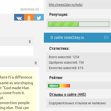
http://news2day.ru/help/
проблема (6)
Репутация:
О сайте news2day.ru
0
Статистика:
Всего новостей: 1234
Одобрено новостей: 754
0
Качество новостей: 61%
here IS a difference
Рейтинг
e same as worshiping
that "God made Man
ou come from it.
Отзывы о сайте (445)
pt.
 connection people
Содержательных отзывов не написано
ing else. That can