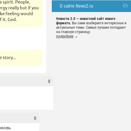
 spirit. People,
О сайте News2.ru
ergy really but if you
ike feeling would
 it. God.
Новости 2.0 — новостной сайт нового
формата.
Вы сами выбираете интересные и
актуальные темы. Самые лучшие попадают
на главную страницу.
подробнее
→
 story...
0
0
рковь