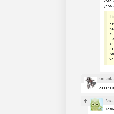
кого 
упоми
не
«з
ко
пр
ко
от
за
че
comander
хватит а
Alexe
Толь