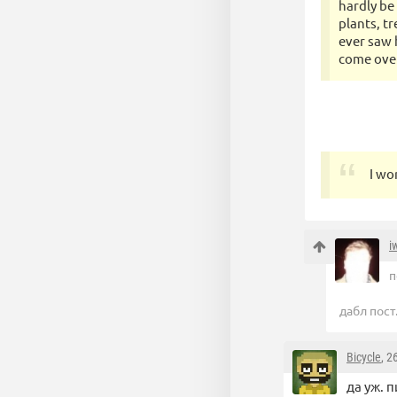
hardly be
plants, tr
ever saw 
come over
I wo
i
п
дабл пост
Bicycle
, 2
да уж. 