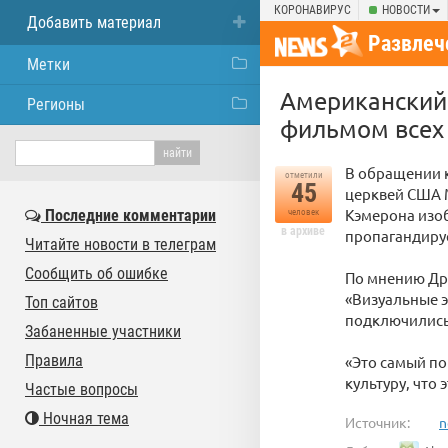
КОРОНАВИРУС
НОВОСТИ
Добавить материал
Развлеч
Метки
Американский
Регионы
фильмом всех
В обращении 
отметили
45
церквей США M
Кэмерона изоб
Последние комментарии
человек
в архиве
пропагандируе
Читайте новости в телеграм
Сообщить об ошибке
По мнению Дри
«Визуальные э
Топ сайтов
подключились
Забаненные участники
Правила
«Это самый по
культуру, что 
Частые вопросы
Ночная тема
Источник:
n