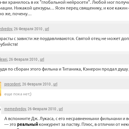
а-ви хранилось в их "глобальной нейросети". Любой мог полу
мации. Никакой цензуры… Ясен перец священику, и кое каким 
сно же, почему…
dvedov
, 26 Февраля 2010 ,
url
расты с зависти же поудавливаются. Святой отец не может доп
убийств!
lexei
, 26 Февраля 2010 ,
url
удя по сборам этого фильма и Титаника, Кэмерон продал душу
precedent
, 26 Февраля 2010 ,
url
еще пока нет;)
memedvedov
, 26 Февраля 2010 ,
url
А вспомните Дж. Лукаса, с его несравненными фильмами и
— это
реальный
конкурент за паству. Плюс, в отличии от не