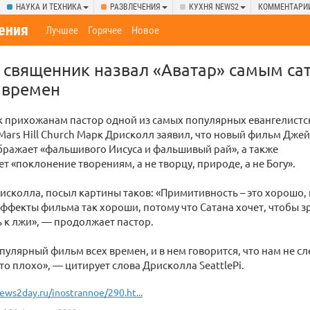
НАУКА И ТЕХНИКА
РАЗВЛЕЧЕНИЯ
КУХНЯ NEWS2
КОММЕНТАРИ
ения
Лучшее
Горячее
Новое
 священник назвал «Аватар» самым са
 времен
к прихожанам пастор одной из самых популярных евангелистс
ars Hill Church Марк Дрисколл заявил, что новый фильм Дже
ражает «фальшивого Иисуса и фальшивый рай», а также
т «поклонение творениям, а не творцу, природе, а не Богу».
сколла, посыл картины таков: «Примитивность – это хорошо, п
ффекты фильма так хороши, потому что Сатана хочет, чтобы 
 к лжи», — продолжает пастор.
пулярный фильм всех времен, и в нем говорится, что нам не сл
это плохо», — цитирует слова Дрисколла SeattlePi.
ews2day.ru/inostrannoe/290.ht...