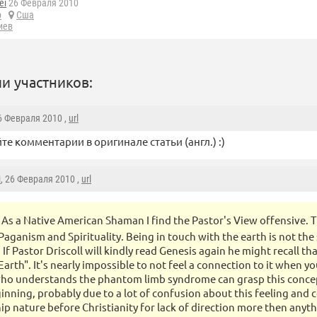
ei
26 Февраля 2010
р
Сша
иев
и участников:
26 Февраля 2010 ,
url
те комментарии в оригинале статьи (англ.) :)
i
, 26 Февраля 2010 ,
url
As a Native American Shaman I find the Pastor's View offensive. T
aganism and Spirituality. Being in touch with the earth is not th
. If Pastor Driscoll will kindly read Genesis again he might recall 
Earth". It's nearly impossible to not feel a connection to it when y
ho understands the phantom limb syndrome can grasp this conce
ginning, probably due to a lot of confusion about this feeling and
ip nature before Christianity for lack of direction more then anyth