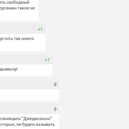
чить свободный
органам такое не
+1
устить так много
+1
 дьяволу!
0
0
 возникшим "Джедаизмом"
которых, не будем называть