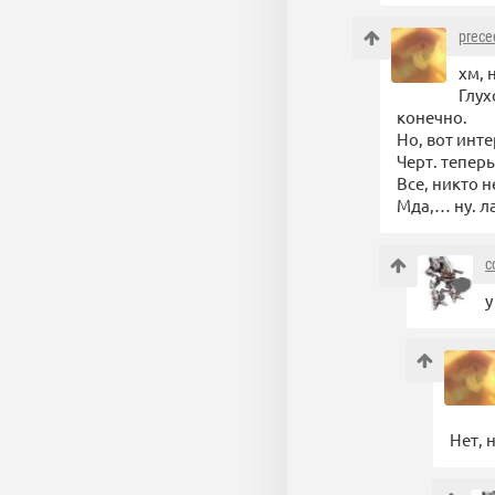
prece
хм, 
Глух
конечно.
Но, вот инт
Черт. теперь
Все, никто 
Мда,… ну. л
c
у
Нет, 