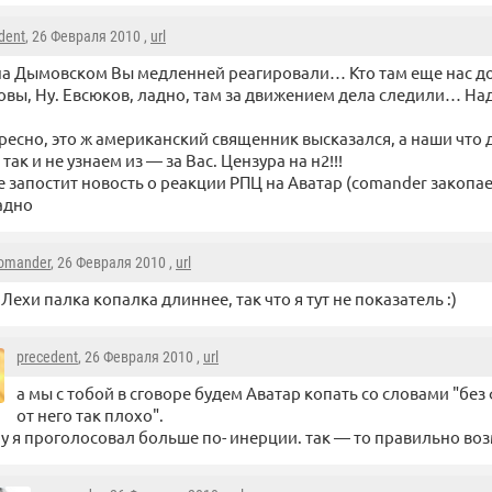
dent
, 26 Февраля 2010 ,
url
на Дымовском Вы медленней реагировали… Кто там еще нас до
овы, Ну. Евсюков, ладно, там за движением дела следили… На
ересно, это ж американский священник высказался, а наши что
 так и не узнаем из — за Вас. Цензура на н2!!!
не запостит новость о реакции РПЦ на Аватар (comander закопае
адно
omander
, 26 Февраля 2010 ,
url
 Лехи палка копалка длиннее, так что я тут не показатель :)
precedent
, 26 Февраля 2010 ,
url
а мы с тобой в сговоре будем Аватар копать со словами "без
от него так плохо".
ну я проголосовал больше по- инерции. так — то правильно во