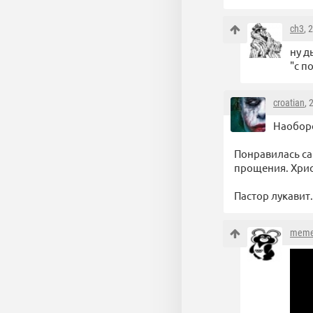
ch3
, 
ну д
"с п
croatian
, 
Наоборо
Понравилась сам
прощения. Хрис
Пастор лукавит.
meme