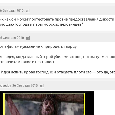
26 Февраля 2010 ,
url
ык как он может протестовать против предоставления дикости 
омощью Господа и пары морских пехотинцев"
26 Февраля 2010 ,
url
т в фильме уважение к природе, к творцу.
а идея, когда главный герой убил животное, потом тут же про
тианчикам такое и не снилось.
 Идея испить крови господне и отведать плоти его — это да, эт
dvedov
, 26 Февраля 2010 ,
url