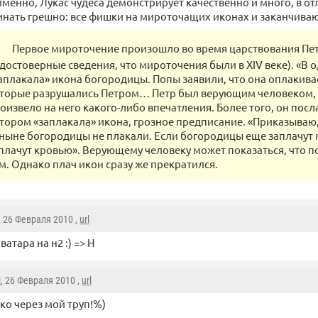
именно, Лукас чудеса демонстрирует качественно и много, в отл
нать грешно: все фишки на мироточащих иконах и заканчиваю
Первое мироточение произошло во время царствования Петра
достоверные сведения, что мироточения были в XIV веке). «В 
аплакала» икона богородицы. Попы заявили, что она оплакива
торые разрушались Петром… Петр был верующим человеком, н
оизвело на него какого-либо впечатления. Более того, он посл
тором «заплакала» икона, грозное предписание. «Приказываю,-
ныне богородицы не плакали. Если богородицы еще заплачут 
плачут кровью». Верующему человеку может показаться, что п
м. Однако плач икон сразу же прекратился.
, 26 Февраля 2010 ,
url
ватара на н2 :) => Н
i
, 26 Февраля 2010 ,
url
ко через мой труп!%)