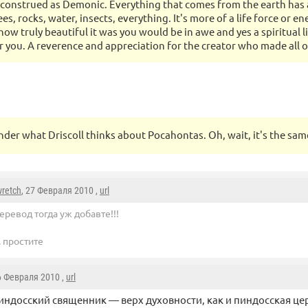
 construed as Demonic. Everything that comes from the earth has a
ees, rocks, water, insects, everything. It's more of a life force or en
how truly beautiful it was you would be in awe and yes a spiritual l
 you. A reverence and appreciation for the creator who made all of
nder what Driscoll thinks about Pocahontas. Oh, wait, it's the same
wretch
, 27 Февраля 2010 ,
url
еревод тогда уж добавте!!!
. простите
6 Февраля 2010 ,
url
пиндосский священник — верх духовности, как и пиндосская це