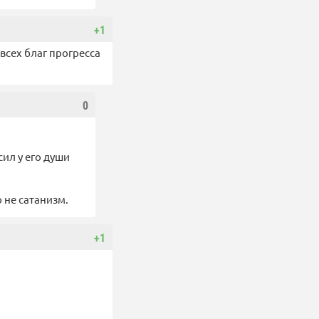
+1
всех благ прогресса
0
сил у его души
о не сатанизм.
+1