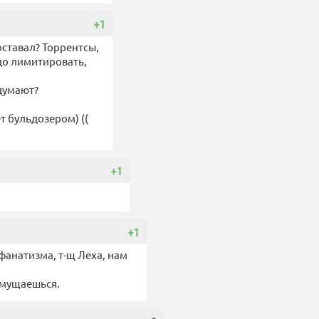
+1
ставал? Торрентсы,
до лимитировать,
 думают?
т бульдозером) ((
+1
+1
 фанатизма, т-щ Леха, нам
змущаешься.