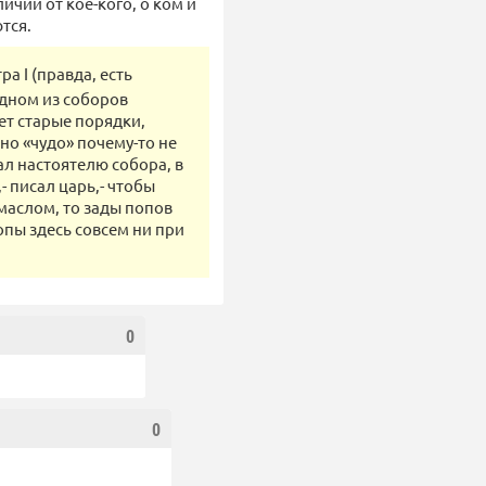
ичии от кое-кого, о ком и
тся.
 I (правда, есть
одном из соборов
ет старые порядки,
о «чудо» почему-то не
ал настоятелю собора, в
 писал царь,- чтобы
маслом, то зады попов
опы здесь совсем ни при
0
0