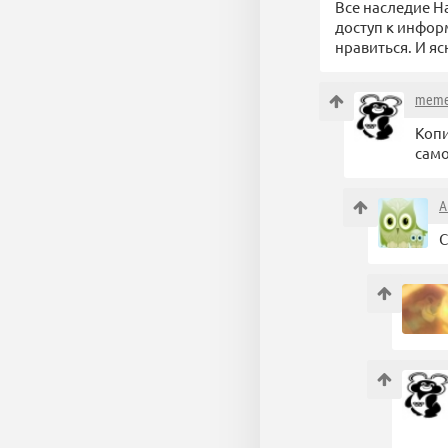
Все наследие Н
доступ к инфор
нравиться. И я
meme
Копи
само
A
С