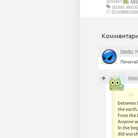
Добавил
Alex
сатана
,
авата
25 комментар
Комментари
Dweller
, 
Почитай
Alexe
between P
the earth
from the 
Anyone w
In the be
did worsh