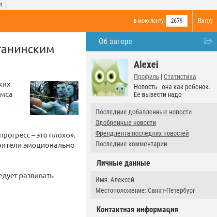
И
Вход
в мою ленту
2679
Об авторе
танинским
Alexei
Профиль
|
Статистика
ких
Новость - она как ребенок.
ймса
Ее вывести надо
Последние добавленные новости
Одобренные новости
Френдлента последних новостей
рогресс – это плохо».
зрители эмоционально
Последние комментарии
Личные данные
едует развивать
Имя: Алексей
Местоположение: Санкт-Петербург
Контактная информация