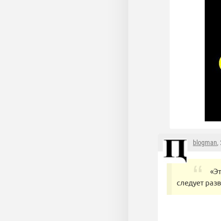
blogman
,
«Э
следует разв