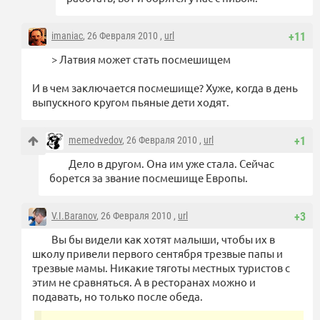
imaniac
, 26 Февраля 2010 ,
url
+11
> Латвия может стать посмешищем
И в чем заключается посмешище? Хуже, когда в день
выпускного кругом пьяные дети ходят.
memedvedov
, 26 Февраля 2010 ,
url
+1
Дело в другом. Она им уже стала. Сейчас
борется за звание посмешище Европы.
V.I.Baranov
, 26 Февраля 2010 ,
url
+3
Вы бы видели как хотят малыши, чтобы их в
школу привели первого сентября трезвые папы и
трезвые мамы. Никакие тяготы местных туристов с
этим не сравняться. А в ресторанах можно и
подавать, но только после обеда.