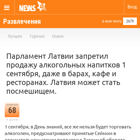
Вход
Развлечения
в мою ленту
2679
Лучшее
Горячее
Новое
Парламент Латвии запретил
продажу алкогольных напитков 1
сентября, даже в барах, кафе и
ресторанах. Латвия может стать
посмешищем.
отметили
68
в архиве
1 сентября, в День знаний, все же нельзя будет торговать
алкоголем, предусматривают принятые Сеймом в
окончательном чтении поправки к Закону об обороте