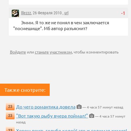
lllezzz
, 26 Февраля 2010 ,
url
-1
Эммм. Я то же не понял в чем заключается
"посмешище". Мб автор разъяснит?
Войдите
или
станьте участником
, чтобы комментировать
Также смотрите:
До чего романтика довела
23
— 4 часа 57 минут назад
"Вот такую рыбу вчера поймал!"
23
— 4 часа 57 минут
назад
Хорош поить голубя колой! это ж голимая химия!
23