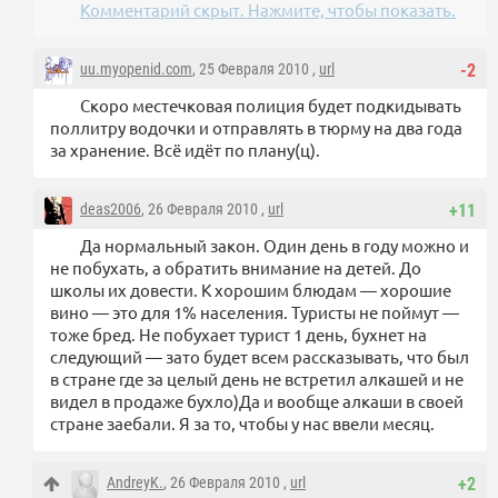
Комментарий скрыт. Нажмите, чтобы показать.
uu.myopenid.com
, 25 Февраля 2010 ,
url
-2
Скоро местечковая полиция будет подкидывать
поллитру водочки и отправлять в тюрму на два года
за хранение. Всё идёт по плану(ц).
deas2006
, 26 Февраля 2010 ,
url
+11
Да нормальный закон. Один день в году можно и
не побухать, а обратить внимание на детей. До
школы их довести. К хорошим блюдам — хорошие
вино — это для 1% населения. Туристы не поймут —
тоже бред. Не побухает турист 1 день, бухнет на
следующий — зато будет всем рассказывать, что был
в стране где за целый день не встретил алкашей и не
видел в продаже бухло)Да и вообще алкаши в своей
стране заебали. Я за то, чтобы у нас ввели месяц.
AndreyK.
, 26 Февраля 2010 ,
url
+2