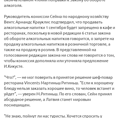
алкоголя.
Руководитель комиссии Сейма по народному хозяйству
Вентс Армандс Крауклис подтвердил, что продавать
алкогольные напитки 1 сентября будет запрещено в кафе и
ресторанах, поскольку в новой редакции 6 статьи закона
об обороте алкогольных напитков говорится, о запрете на
продажу алкогольных напитков в розничной торговле, а
также на продажу в розлив. В представленной на
голосование редакции закона ни слова не говорится о том,
чтобы комиссия дополняла или уточняла предложение
И.Кикусте.
"Что?", — не мог поверить в принятое решение шеф-повар
ресторана Vincents Мартиньш Ритиньш. "Если к хорошему
блюду нельзя заказать хорошее вино, то человек встанет и
уйдет", — уверен М.Ритиньш. По его словам, Сейм принял
абсурдное решение, а Латвия станет мировым
посмешищем.
"Не знаю, поймут ли нас туристы. Хочется спросить у