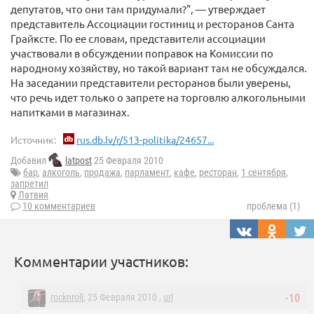
депутатов, что они там придумали?", — утверждает
представитель Ассоциации гостиниц и ресторанов Санта
Грайксте. По ее словам, представители ассоциации
участвовали в обсуждении поправок на Комиссии по
народному хозяйству, но такой вариант там не обсуждался.
На заседании представители ресторанов были уверены,
что речь идет только о запрете на торговлю алкогольными
напитками в магазинах.
Источник:
rus.db.lv/r/513-politika/24657...
Добавил
latpost
25 Февраля 2010
бар
,
алкоголь
,
продажа
,
парламент
,
кафе
,
ресторан
,
1 сентября
,
запретил
Латвия
10 комментариев
проблема (1)
Комментарии участников:
rocknroll
, 25 Февраля 2010 ,
url
-10