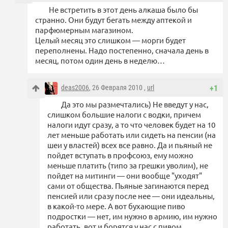
Не встретить в этот день алкаша было бы
странно. Они будут бегать между аптекой и
парфюмерным магазином.
Целый месяц это слишком — морги будет
переполнены. Надо постепенно, сначала день в
месяц, потом один день в неделю…
deas2006
, 26 Февраля 2010 ,
url
+1
Да это мы размечтались) Не введут у нас,
слишком большие налоги с водки, причем
налоги идут сразу, а то что человек будет на 10
лет меньше работать или сидеть на пенсии (на
шеи у властей) всех все равно. Да и пьяный не
пойдет вступать в профсоюз, ему можно
меньше платить (типо за грешки уволим), не
пойдет на митинги — они вообще "уходят"
сами от общества. Пьяные загинаются перед
пенсией или сразу после нее — они идеальны,
в какой-то мере. А вот бухающие пиво
подростки — нет, им нужно в армию, им нужно
работать, вот и борятся у нас с пивом.