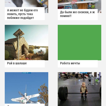
А может не будем его
Да были же сосиски, я ж
ловить, пусть тока
помню!!
поближе подойдет
Рай в шалаше
Работа мечты