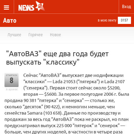
Вход
Авто
в мою ленту
3157
Лучшее
Горячее
Новое
"АвтоВАЗ" еще два года будет
выпускать "классику"
Сейчас “АвтоВАЗ” выпускает две модификации
отметили
8
“классики” — Lada 21053 (“пятерка”) и Lada 2107
(“семерка”). Первая стоит сейчас около $5200,
в архиве
вторая — $5600. За первое полугодие 2006 г. была
продана 90 381 “пятерка” и “семерка” — столько же,
сколько “десяток” (90 422), и немногим меньше, чем
семейства Samara (103 658). Данные по производству и
продажам за весь год “АвтоВАЗ” пока не раскрыл, но план
предусматривал выпуск 225 000 “пятерок” и “семерок” —
больше, чем других моделей, в частности в четыре раза