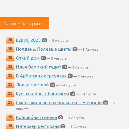
Также смотрите:
ВДНХ, 2023
25
— 5 Августа
Полдень. Полевые цветы
25
— 5 Августа
Отчий дом
25
— 5 Августа
Илья Великий гудит
25
— 5 Августа
В Арбатских переулках
25
— 5 Августа
Лодка с ветлой
25
— 5 Августа
Куст малины с бабочкой
25
— 5 Августа
Смена жильцов на Большой Печерской
25
— 5
Августа
Волшебная синева
25
— 5 Августа
Интерьер ресторана
25
— 5 Августа