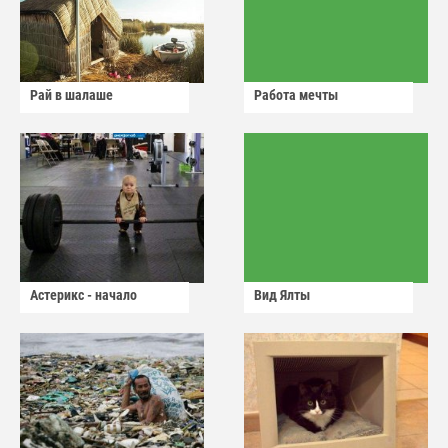
Рай в шалаше
Работа мечты
Астерикс - начало
Вид Ялты