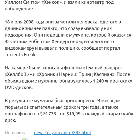
Уиллом Смитом «Хэнкок», и взяли кинотеатр под
наблюдение.
18 июля 2008 года они заметили человека, одетого в
длинное зимнее пальто, что сразу вызвало у них
подозрения. Они подошли к мужчине, который оказался
42-летним Робертом Хендерсоном, изъяли у него
видеокамеру и вызвали полицию, сообщает портал
Torrents Freak.
На камере были записаны фильмы «Темный рыцарь»,
«Хеллбой 2» и «Хроники Нарнии: Принц Каспиан». После
обыска в доме мужчины обнаружилось 1 240 «пиратских»
DVD-дисков.
В результате мужчина был приговорен к 24 месяцам
тюрьмы с испытательным сроком три года, а также
оштрафован на $24 738 – по $19,95 за каждый «пиратский»
диск.
Источник:
news2day.ru/vmire/283.html