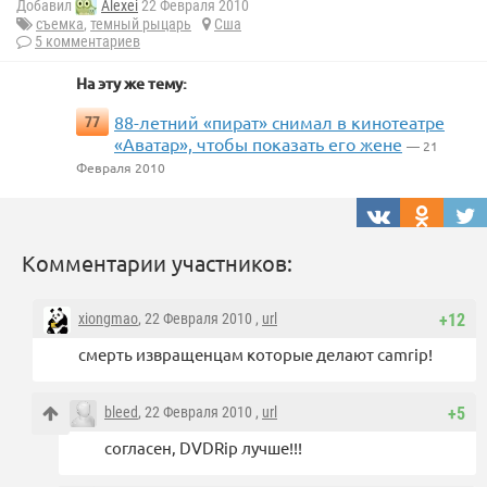
Добавил
Alexei
22 Февраля 2010
съемка
,
темный рыцарь
Сша
5 комментариев
На эту же тему:
88-летний «пират» снимал в кинотеатре
77
«Аватар», чтобы показать его жене
— 21
Февраля 2010
Комментарии участников:
xiongmao
, 22 Февраля 2010 ,
url
+12
смерть извращенцам которые делают camrip!
bleed
, 22 Февраля 2010 ,
url
+5
согласен, DVDRip лучше!!!