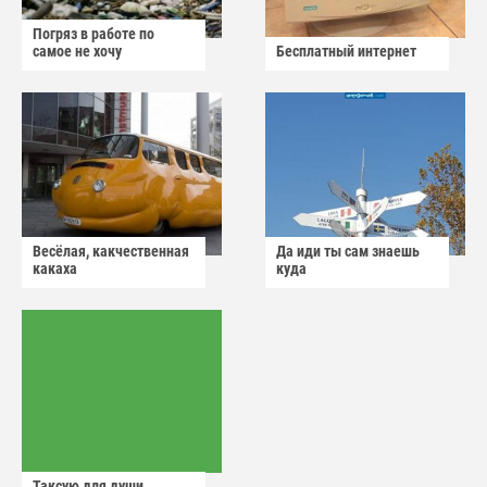
Погряз в работе по
самое не хочу
Бесплатный интернет
Весёлая, какчественная
Да иди ты сам знаешь
какаха
куда
Таксую для души...