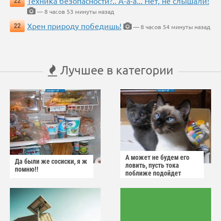
Техника безопасности?.. А-а-а... Нет, не слышали!
22
— 8 часов 53 минуты назад
Хрен природу победишь!
22
— 8 часов 54 минуты назад
Лучшее в категории
А может не будем его
Да были же сосиски, я ж
ловить, пусть тока
помню!!
поближе подойдет