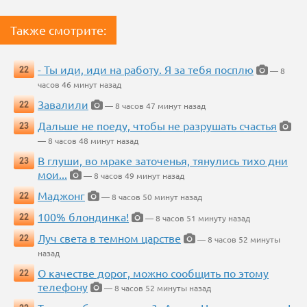
Также смотрите:
- Ты иди, иди на работу. Я за тебя посплю
22
— 8
часов 46 минут назад
Завалили
22
— 8 часов 47 минут назад
Дальше не поеду, чтобы не разрушать счастья
23
— 8 часов 48 минут назад
В глуши, во мраке заточенья, тянулись тихо дни
23
мои...
— 8 часов 49 минут назад
Маджонг
22
— 8 часов 50 минут назад
100% блондинка!
22
— 8 часов 51 минуту назад
Луч света в темном царстве
22
— 8 часов 52 минуты
назад
О качестве дорог, можно сообщить по этому
22
телефону
— 8 часов 52 минуты назад