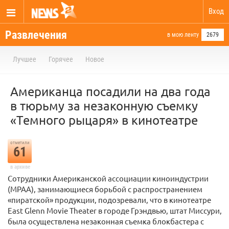
Вход
Развлечения
в мою ленту
2679
Лучшее
Горячее
Новое
Американца посадили на два года
в тюрьму за незаконную съемку
«Темного рыцаря» в кинотеатре
отметили
61
в архиве
Сотрудники Американской ассоциации киноиндустрии
(MPAA), занимающиеся борьбой с распространением
«пиратской» продукции, подозревали, что в кинотеатре
East Glenn Movie Theater в городе Грэндвью, штат Миссури,
была осуществлена незаконная съемка блокбастера с