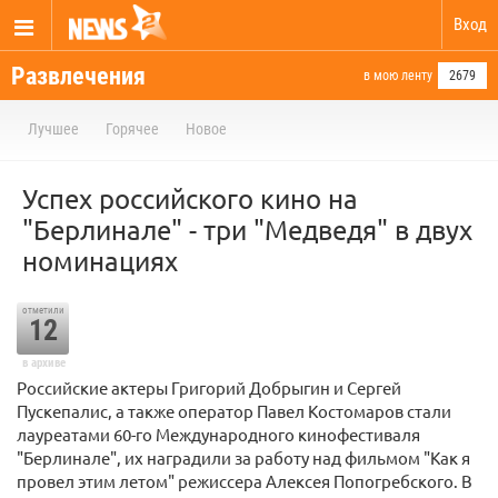
Вход
Развлечения
в мою ленту
2679
Лучшее
Горячее
Новое
Успех российского кино на
"Берлинале" - три "Медведя" в двух
номинациях
отметили
12
в архиве
Российские актеры Григорий Добрыгин и Сергей
Пускепалис, а также оператор Павел Костомаров стали
лауреатами 60-го Международного кинофестиваля
"Берлинале", их наградили за работу над фильмом "Как я
провел этим летом" режиссера Алексея Попогребского. В