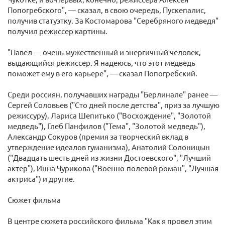
Попогребского", — сказал, в свою очередь, Пускепалис,
получив статуэтку. За Костомарова "Серебряного медведя"
получил режиссер картины.
"Павел — очень мужественный и энергичный человек,
выдающийся режиссер. Я надеюсь, что этот медведь
поможет ему в его карьере", — сказал Попогребский.
Среди россиян, получавших награды "Берлинале" ранее —
Сергей Соловьев ("Сто дней после детства", приз за лучшую
режиссуру), Лариса Шепитько ("Восхождение", "Золотой
медведь"), Глеб Панфилов ("Тема", "Золотой медведь"),
Александр Сокуров (премия за творческий вклад в
утверждение идеалов гуманизма), Анатолий Солоницын
("Двадцать шесть дней из жизни Достоевского", "Лучший
актер"), Инна Чурикова ("Военно-полевой роман", "Лучшая
актриса") и другие.
Сюжет фильма
В центре сюжета российского фильма "Как я провел этим