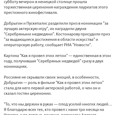
субботу вечером в немецкой столице прошла
торжественная церемония награждения лауреатов этого
престижного кинофестиваля.
Добрыгин и Пускепалис разделили приз в номинации "за
лучшую актерскую игру", их наградили двумя
"Серебряными медведями". Костомарову присудили приз
"за выдающиеся достижения в области искусства" и
операторскую работу, сообщает РИА "Новости".
Картина "Как я провел этим летом" — единственная в этом
году, получившая "Серебряных медведей" сразу в двух
номинациях.
Россияне не скрывали своих эмоций, в особенности,
Добрыгин — роль в фильме "Как я провел этим летом"
стала для него первой актерской работой, о чем он и
сказал гостям церемонии.
"То, что мы держим в руках — плод усилий многих людей…
Я благодарю всех тех, кто провел с нами три месяца на
Чукотке, и во-первых, конечно, режиссера Алексея