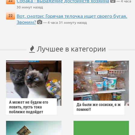
Собака - выражение достоинств хозяина
22
— 4 часа
30 минут назад
Вот, смотри: Горячая телочка ищет своего бугая.
22
Звоним?
— 4 часа 31 минуту назад
Лучшее в категории
А может не будем его
Да были же сосиски, я ж
ловить, пусть тока
помню!!
поближе подойдет