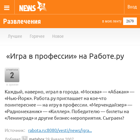
Вход
Развлечения
в мою ленту
2679
Лучшее
Горячее
Новое
«Игра в профессии» на Работе.ру
отметили
2
в архиве
Каждый, наверно, играл в города. «Москва» — «Абакан» —
«Нью-Йорк». Работа.ру приглашает на кое-что
поинтереснее — на игру в профессии. «Мерчендайзер» —
«Радиомеханик» — «Киллер». Победителю — билеты на
«Ленинград» и другие бизнес-мероприятия. Сыграем?
Источник:
rabota.ru:8080/vesti/news/igra...
Добавил
metabox
29 Января 2007