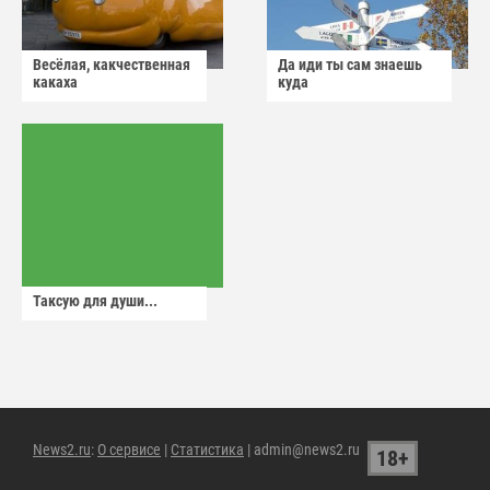
Весёлая, какчественная
Да иди ты сам знаешь
какаха
куда
Таксую для души...
News2.ru
:
О сервисе
|
Статистика
| admin@news2.ru
18+