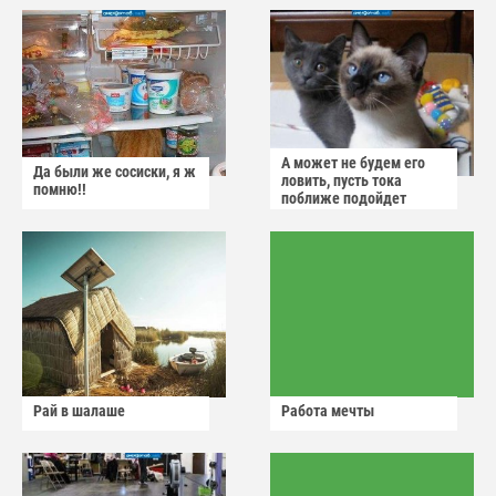
А может не будем его
Да были же сосиски, я ж
ловить, пусть тока
помню!!
поближе подойдет
Рай в шалаше
Работа мечты