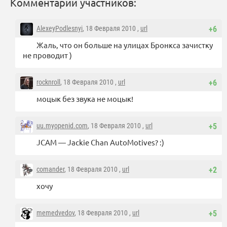
Комментарии участников:
AlexeyPodlesnyi
, 18 Февраля 2010 ,
url
+6
Жаль, что он больше на улицах Бронкса зачистку
не проводит )
rocknroll
, 18 Февраля 2010 ,
url
+6
моцык без звука не моцык!
uu.myopenid.com
, 18 Февраля 2010 ,
url
+5
JCAM — Jackie Chan AutoMotives? :)
comander
, 18 Февраля 2010 ,
url
+2
хочу
memedvedov
, 18 Февраля 2010 ,
url
+5