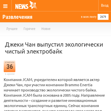
Вход
Развлечения
в мою ленту
2679
Лучшее
Горячее
Новое
Джеки Чан выпустил экологически
чистый электробайк
отметили
36
в архиве
Компания JCAM, учредителем которой является актер
Джеки Чан, при участии компании Brammo Enertia
начинает производство экологически чистого байка.
Компания JCAM была основана в 2005 году. Направление
деятельности – создание и развитие инновационных
экологичных транспортных единиц. Сейчас компания
активно развивается, она уже завоевала свое место под