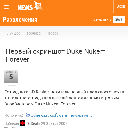
Вход
Развлечения
в мою ленту
2679
Лучшее
Горячее
Новое
Первый скриншот Duke Nukem
Forever
отметили
5
в архиве
Сотрудники 3D Realms показали первый плод своего почти
10-тилетнего труда над всё ещё долгожданным игровым
блокбастером Duke Nukem Forever…
Источник:
3dnews.ru/software-news/pervii...
Добавил
Dr.Death
29 Января 2007