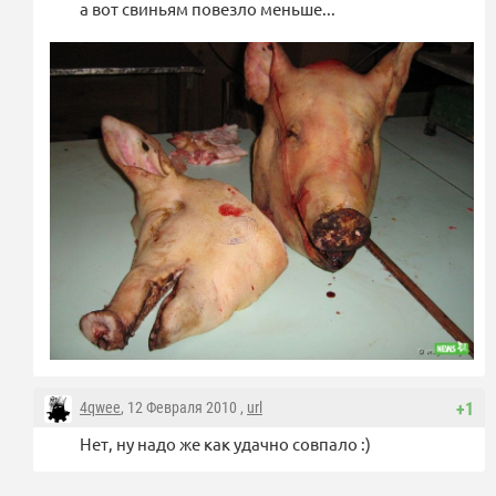
а вот свиньям повезло меньше...
4qwee
, 12 Февраля 2010 ,
url
+1
Нет, ну надо же как удачно совпало :)