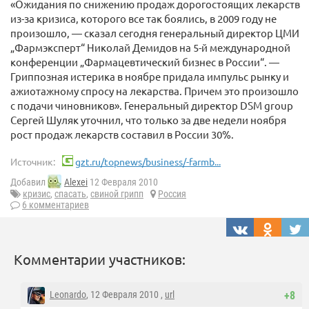
«Ожидания по снижению продаж дорогостоящих лекарств
из-за кризиса, которого все так боялись, в 2009 году не
произошло, — сказал сегодня генеральный директор ЦМИ
„Фармэксперт“ Николай Демидов на 5-й международной
конференции „Фармацевтический бизнес в России“. —
Гриппозная истерика в ноябре придала импульс рынку и
ажиотажному спросу на лекарства. Причем это произошло
с подачи чиновников». Генеральный директор DSM group
Сергей Шуляк уточнил, что только за две недели ноября
рост продаж лекарств составил в России 30%.
Источник:
gzt.ru/topnews/business/-farmb...
Добавил
Alexei
12 Февраля 2010
кризис
,
спасать
,
свиной грипп
Россия
6 комментариев
Комментарии участников:
Leonardo
, 12 Февраля 2010 ,
url
+8