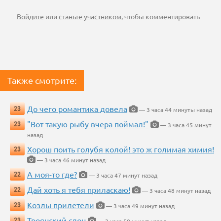
Войдите
или
станьте участником
, чтобы комментировать
Также смотрите:
До чего романтика довела
23
— 3 часа 44 минуты назад
"Вот такую рыбу вчера поймал!"
23
— 3 часа 45 минут
назад
Хорош поить голубя колой! это ж голимая химия!
23
— 3 часа 46 минут назад
А моя-то где?
22
— 3 часа 47 минут назад
Дай хоть я тебя приласкаю!
22
— 3 часа 48 минут назад
Козлы прилетели
23
— 3 часа 49 минут назад
Троянский слон
23