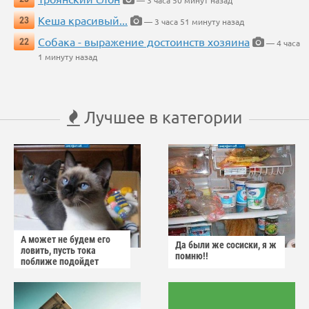
— 3 часа 50 минут назад
Кеша красивый...
23
— 3 часа 51 минуту назад
Собака - выражение достоинств хозяина
22
— 4 часа
1 минуту назад
Лучшее в категории
А может не будем его
Да были же сосиски, я ж
ловить, пусть тока
помню!!
поближе подойдет