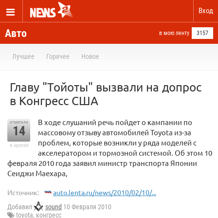
Вход
Авто
в мою ленту
3157
Лучшее
Горячее
Новое
Главу "Тойоты" вызвали на допрос
в Конгресс США
В ходе слушаний речь пойдет о кампании по
отметили
14
массовому отзыву автомобилей Toyota из-за
проблем, которые возникли у ряда моделей с
в архиве
акселератором и тормозной системой. Об этом 10
февраля 2010 года заявил министр транспорта Японии
Сеиджи Маехара,
Источник:
auto.lenta.ru/news/2010/02/10/...
Добавил
sound
10 Февраля 2010
toyota
,
конгресс