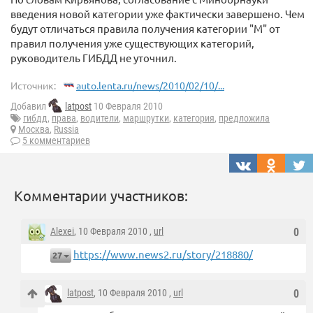
введения новой категории уже фактически завершено. Чем
будут отличаться правила получения категории "М" от
правил получения уже существующих категорий,
руководитель ГИБДД не уточнил.
Источник:
auto.lenta.ru/news/2010/02/10/...
Добавил
latpost
10 Февраля 2010
гибдд
,
права
,
водители
,
маршрутки
,
категория
,
предложила
Москва
,
Russia
5 комментариев
Комментарии участников:
Alexei
, 10 Февраля 2010 ,
url
0
https://www.news2.ru/story/218880/
27
latpost
, 10 Февраля 2010 ,
url
0