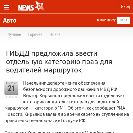
Вход
Авто
в мою ленту
3157
Лучшее
Горячее
Новое
ГИБДД предложила ввести
отдельную категорию прав для
водителей маршруток
Начальник департамента обеспечения
отметили
21
безопасности дорожного движения МВД РФ
Виктор Кирьянов предложил ввести отдельную
в архиве
категорию водительских прав для водителей
маршруток — категорию "М". Об этом, как сообщает РИА
Новости, Кирьянов заявил во время своего выступления на
правительственном часе в Госдуме РФ.
По словам Кирьянова, согласование с Минобрнауки