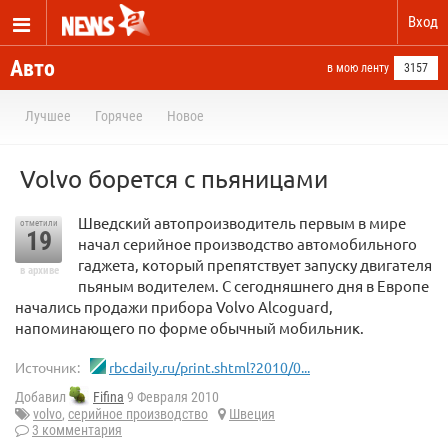
Вход
Авто
в мою ленту
3157
Лучшее
Горячее
Новое
Volvo борется с пьяницами
Шведский автопроизводитель первым в мире
отметили
19
начал серийное производство автомобильного
гаджета, который препятствует запуску двигателя
в архиве
пьяным водителем. С сегодняшнего дня в Европе
начались продажи прибора Volvo Alcoguard,
напоминающего по форме обычный мобильник.
Источник:
rbcdaily.ru/print.shtml?2010/0...
Добавил
Fifina
9 Февраля 2010
volvo
,
серийное производство
Швеция
3 комментария