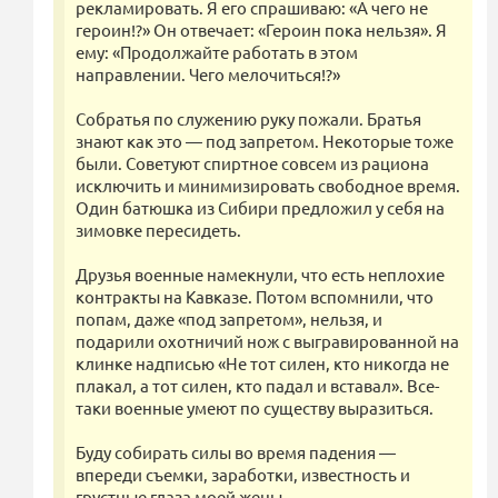
рекламировать. Я его спрашиваю: «А чего не
героин!?» Он отвечает: «Героин пока нельзя». Я
ему: «Продолжайте работать в этом
направлении. Чего мелочиться!?»
Собратья по служению руку пожали. Братья
знают как это — под запретом. Некоторые тоже
были. Советуют спиртное совсем из рациона
исключить и минимизировать свободное время.
Один батюшка из Сибири предложил у себя на
зимовке пересидеть.
Друзья военные намекнули, что есть неплохие
контракты на Кавказе. Потом вспомнили, что
попам, даже «под запретом», нельзя, и
подарили охотничий нож с выгравированной на
клинке надписью «Не тот силен, кто никогда не
плакал, а тот силен, кто падал и вставал». Все-
таки военные умеют по существу выразиться.
Буду собирать силы во время падения —
впереди съемки, заработки, известность и
грустные глаза моей жены.