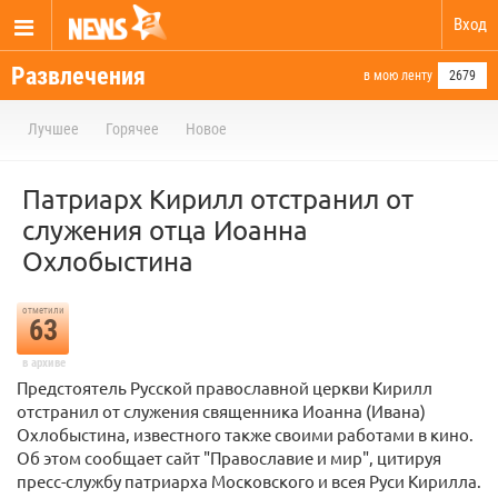
Вход
Развлечения
в мою ленту
2679
Лучшее
Горячее
Новое
Патриарх Кирилл отстранил от
служения отца Иоанна
Охлобыстина
отметили
63
в архиве
Предстоятель Русской православной церкви Кирилл
отстранил от служения священника Иоанна (Ивана)
Охлобыстина, известного также своими работами в кино.
Об этом сообщает сайт "Православие и мир", цитируя
пресс-службу патриарха Московского и всея Руси Кирилла.