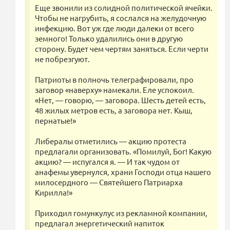
Еще звонили из солидной политической ячейки.
Чтобы не нагрубить, я сослался на желудочную
инфекцию. Вот уж где люди далеки от всего
земного! Только удалились они в другую
сторону. Будет чем чертям заняться. Если черти
не побрезгуют.
Патриоты в полночь телеграфировали, про
заговор «наверху» намекали. Еле успокоил.
«Нет, — говорю, — заговора. Шесть детей есть,
48 жилых метров есть, а заговора нет. Кыш,
пернатые!»
Либералы отметились — акцию протеста
предлагали организовать. «Помилуй, Бог! Какую
акцию? — испугался я. — И так чудом от
анафемы увернулся, храни Господи отца нашего
милосердного — Святейшего Патриарха
Кирилла!»
Приходил гомункулус из рекламной компании,
предлагал энергетический напиток