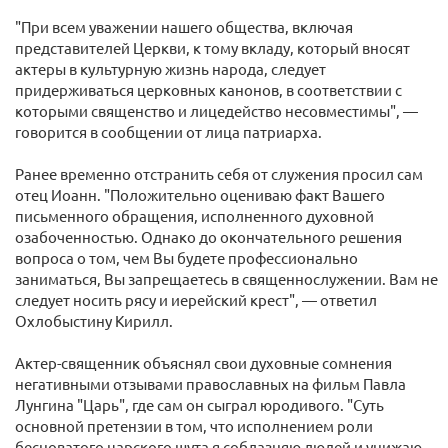
"При всем уважении нашего общества, включая
представителей Церкви, к тому вкладу, который вносят
актеры в культурную жизнь народа, следует
придерживаться церковных канонов, в соответствии с
которыми священство и лицедейство несовместимы", —
говорится в сообщении от лица патриарха.
Ранее временно отстранить себя от служения просил сам
отец Иоанн. "Положительно оцениваю факт Вашего
письменного обращения, исполненного духовной
озабоченностью. Однако до окончательного решения
вопроса о том, чем Вы будете профессионально
заниматься, Вы запрещаетесь в священнослужении. Вам не
следует носить рясу и иерейский крест", — ответил
Охлобыстину Кирилл.
Актер-священник объяснял свои духовные сомнения
негативными отзывами православных на фильм Павла
Лунгина "Царь", где сам он сыграл юродивого. "Суть
основной претензии в том, что исполнением роли
бесноватого царского шута я соблазняю людей и унижаю