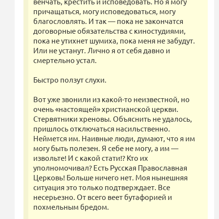
венчать, крестить и исповедовать. Но я могу
причащаться, могу исповедоваться, могу
благословлять. И так — пока не закончатся
договорные обязательства с киностудиями,
пока не утихнет шумиха, пока меня не забудут.
Или не устанут. Лично я от себя давно и
смертельно устал.
Быстро ползут слухи.
Вот уже звонили из какой-то неизвестной, но
очень «настоящей» христианской церкви.
Стервятники хреновы. Объяснить не удалось,
пришлось отключаться насильственно.
Неймется им. Наивные люди, думают, что я им
могу быть полезен. Я себе не могу, а им —
извольте! И с какой стати!? Кто их
уполномочивал? Есть Русская Православная
Церковь! Больше ничего нет. Моя нынешняя
ситуация это только подтверждает. Все
несерьезно. От всего веет бутафорией и
похмельным бредом.