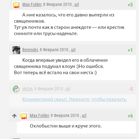
Max Folder
, 8 Февраля 2010 ,
url
+5
А мне казалось, что его давно выперли из
священников.
Тут уж почти как в старом анекдоте — или крестик
снимите или трусы наденьте.
Berendei
, 8 Февраля 2010 ,
url
+1
Когда впервые увидел его в облачении
священника подумал клоун :)Но ошибся.
Вот теперь всё встало на свои места :)
sly2m
, 9 Февраля 2010 ,
url
-5
Комментарий скрыт. Нажмите, чтобы показать.
Max Folder
, 9 Февраля 2010 ,
url
+6
Охлобыстин выше и круче этого.