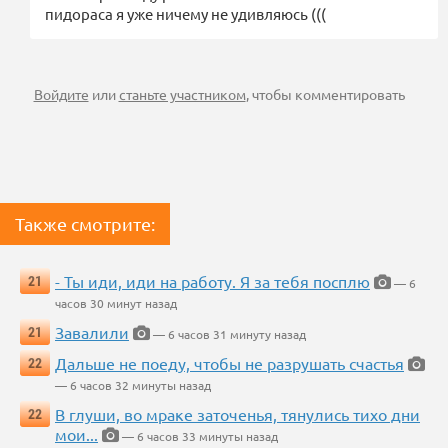
пидораса я уже ничему не удивляюсь (((
Войдите
или
станьте участником
, чтобы комментировать
Также смотрите:
- Ты иди, иди на работу. Я за тебя посплю
21
— 6
часов 30 минут назад
Завалили
21
— 6 часов 31 минуту назад
Дальше не поеду, чтобы не разрушать счастья
22
— 6 часов 32 минуты назад
В глуши, во мраке заточенья, тянулись тихо дни
22
мои...
— 6 часов 33 минуты назад