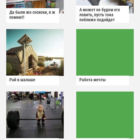
А может не будем его
Да были же сосиски, я ж
ловить, пусть тока
помню!!
поближе подойдет
Рай в шалаше
Работа мечты