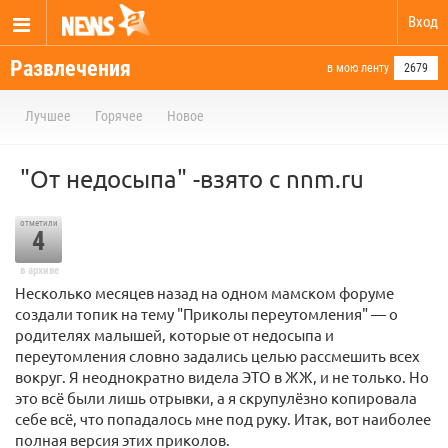
Вход
Развлечения
в мою ленту
2679
Лучшее
Горячее
Новое
"От недосыпа" -взято с nnm.ru
отметили
4
в архиве
Несколько месяцев назад на одном мамском форуме
создали топик на тему "Приколы переутомления" — о
родителях малышей, которые от недосыпа и
переутомления словно задались целью рассмешить всех
вокруг. Я неоднократно видела ЭТО в ЖЖ, и не только. Но
это всё были лишь отрывки, а я скрупулёзно копировала
себе всё, что попадалось мне под руку. Итак, вот наиболее
полная версия этих приколов.