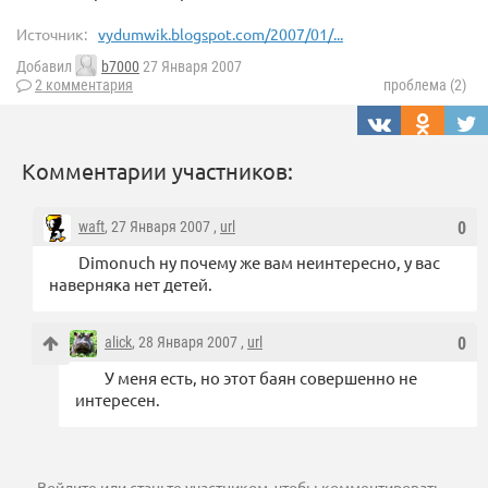
Источник:
vydumwik.blogspot.com/2007/01/...
Добавил
b7000
27 Января 2007
2 комментария
проблема (2)
Комментарии участников:
waft
, 27 Января 2007 ,
url
0
Dimonuch ну почему же вам неинтересно, у вас
наверняка нет детей.
alick
, 28 Января 2007 ,
url
0
У меня есть, но этот баян совершенно не
интересен.
Войдите
или
станьте участником
, чтобы комментировать