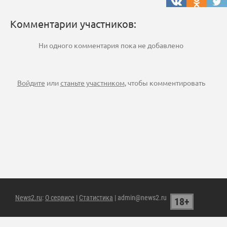
Комментарии участников:
Ни одного комментария пока не добавлено
Войдите
или
станьте участником
, чтобы комментировать
News2.ru
:
О сервисе
|
Статистика
| admin@news2.ru
18+