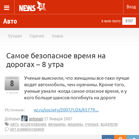
Вход
Авто
в мою ленту
3157
Лучшее
Горячее
Новое
Самое безопасное время на
дорогах – 8 утра
Ученые выяснили, что женщины все-таки лучше
отметили
8
водят автомобиль, чем мужчины. Кроме того,
ученые узнали -когда самое опасное время, и у
в архиве
кого больше шансов погибнуть на дороге
Источник:
vz.ru/society/2007/1/26/65779....
Добавил
antonair
27 Января 2007
авто
,
исследования
,
женщины
,
машины
,
ученые
,
водители
нет комментариев