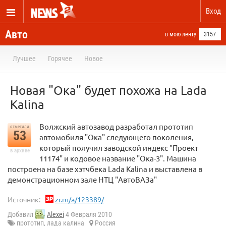
Вход
Авто
в мою ленту
3157
Лучшее
Горячее
Новое
Новая "Ока" будет похожа на Lada
Kalina
Волжский автозавод разработал прототип
отметили
53
автомобиля "Ока" следующего поколения,
который получил заводской индекс "Проект
в архиве
11174" и кодовое название "Ока-3". Машина
построена на базе хэтчбека Lada Kalina и выставлена в
демонстрационном зале НТЦ "АвтоВАЗа"
Источник:
zr.ru/a/123389/
Добавил
Alexei
4 Февраля 2010
прототип
,
лада калина
Россия