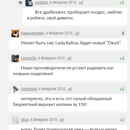
croatian
, 4 Февраля 2010 ,
url
+2
Все дребезжит, пробирает пиздос, люблю
я ребята, свой девятос.
Никандрович
, 4 Февраля 2010 ,
url
0
Может быть так: Lada Kalina, будет новой "Окой".
Leonardo
, 4 Февраля 2010 ,
url
+4
Наши производители не устают радовать нас
новыми моделями!
comander
, 4 Февраля 2010 ,
url
+5
интересно, это и есть тот самый обещанный
бюджетный вариант калины за 170?
chop
, 4 Февраля 2010 ,
url
+2
норм, будет приемлимая цена — возьму через