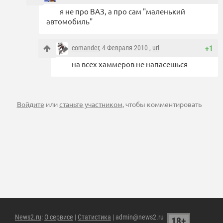
я не про ВАЗ, а про сам "маленький
автомобиль"
comander
, 4 Февраля 2010 ,
url
+1
на всех хаммеров не напасешься
Войдите
или
станьте участником
, чтобы комментировать
News2.ru
:
О сервисе
|
Статистика
| admin@news2.ru
18+