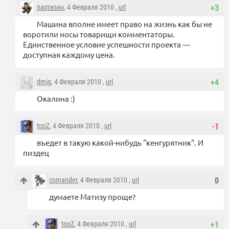
партизан
, 4 Февраля 2010 ,
url
+3
Машина вполне имеет право на жизнь как бы не
воротили носы товарищи комментаторы.
Единственное условие успешности проекта —
доступная каждому цена.
dmig
, 4 Февраля 2010 ,
url
+4
Окалина :)
tooZ
, 4 Февраля 2010 ,
url
-1
въедет в такую какой-нибудь "кенгурятник". И
пиздец
comander
, 4 Февраля 2010 ,
url
0
думаете Матизу проще?
tooZ
, 4 Февраля 2010 ,
url
+1