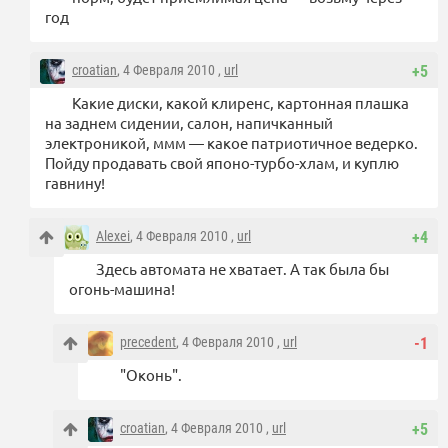
год
croatian
, 4 Февраля 2010 ,
url
+5
Какие диски, какой клиренс, картонная плашка
на заднем сидении, салон, напичканный
электроникой, ммм — какое патриотичное ведерко.
Пойду продавать свой японо-турбо-хлам, и куплю
гавнину!
Alexei
, 4 Февраля 2010 ,
url
+4
Здесь автомата не хватает. А так была бы
огонь-машина!
precedent
, 4 Февраля 2010 ,
url
-1
"Оконь".
croatian
, 4 Февраля 2010 ,
url
+5