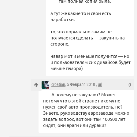
там полная копия была.
а тут же какие то и свои есть
наработки.
то, что нормально самим не
получается сделать — закупить на
стороне.
навар мот и меньше получится — но
и пользователям сих дивайсов будет
меьше гемора)
croatian
, 5 Февраля 2010 ,
url
0
А почему не закупают? Может
потому что в этой стране никому не
нужен свой авто-производитель, не?
Знаете, руководству аврозавода можно
задать вопрос, вот они там 100500 лет
сидят, они враги или дураки?