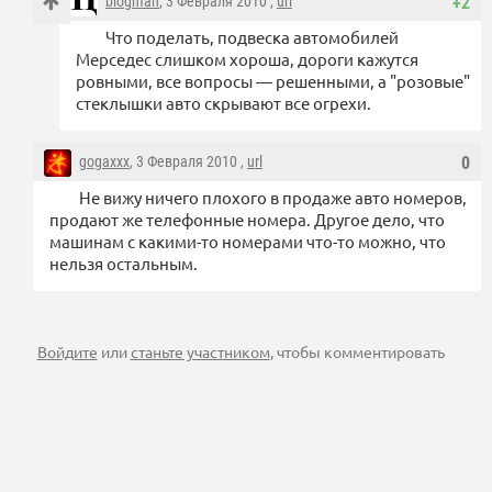
blogman
, 3 Февраля 2010 ,
url
+2
Что поделать, подвеска автомобилей
Мерседес слишком хороша, дороги кажутся
ровными, все вопросы — решенными, а "розовые"
стеклышки авто скрывают все огрехи.
gogaxxx
, 3 Февраля 2010 ,
url
0
Не вижу ничего плохого в продаже авто номеров,
продают же телефонные номера. Другое дело, что
машинам с какими-то номерами что-то можно, что
нельзя остальным.
Войдите
или
станьте участником
, чтобы комментировать