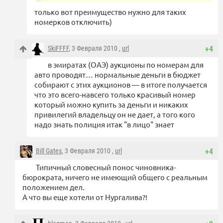
только вот преимущество нужно для таких
номерков отключить)
SkiFFFF
, 3 Февраля 2010 ,
url
+4
в эмиратах (ОАЭ) аукционы по номерам для
авто проводят… нормальные деньги в бюджет
собирают с этих аукционов — в итоге получается
что это всего-навсего только красивый номер
который можно купить за деньги и никаких
привилегий владельцу он не дает, а того кого
надо знать полиция итак "в лицо" знает
Bill Gates
, 3 Февраля 2010 ,
url
+4
Типичный словесный понос чиновника-
бюрократа, ничего не имеющий общего с реальным
положением дел.
А что вы еще хотели от Нургалива?!