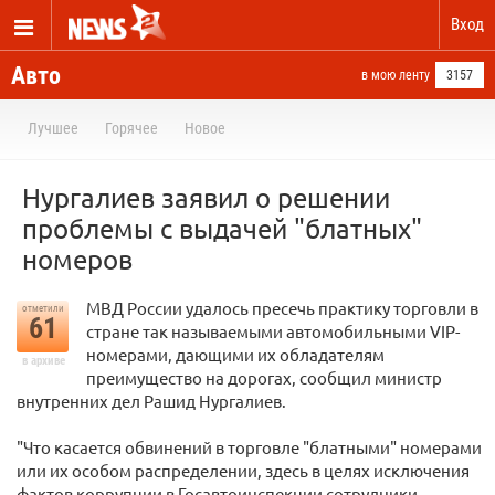
Вход
Авто
в мою ленту
3157
Лучшее
Горячее
Новое
Нургалиев заявил о решении
проблемы с выдачей "блатных"
номеров
МВД России удалось пресечь практику торговли в
отметили
61
стране так называемыми автомобильными VIP-
номерами, дающими их обладателям
в архиве
преимущество на дорогах, сообщил министр
внутренних дел Рашид Нургалиев.
"Что касается обвинений в торговле "блатными" номерами
или их особом распределении, здесь в целях исключения
фактов коррупции в Госавтоинспекции сотрудники