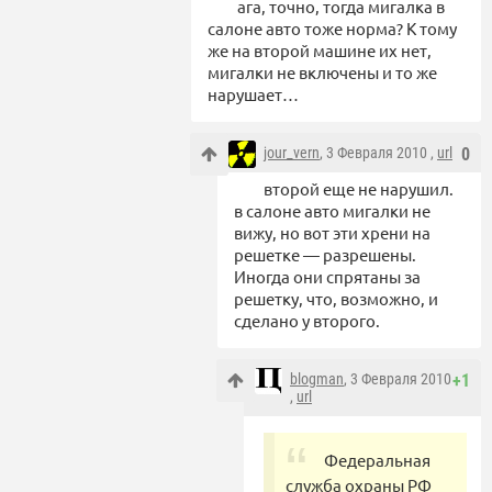
ага, точно, тогда мигалка в
салоне авто тоже норма? К тому
же на второй машине их нет,
мигалки не включены и то же
нарушает…
jour_vern
, 3 Февраля 2010 ,
url
0
второй еще не нарушил.
в салоне авто мигалки не
вижу, но вот эти хрени на
решетке — разрешены.
Иногда они спрятаны за
решетку, что, возможно, и
сделано у второго.
blogman
, 3 Февраля 2010
+1
,
url
Федеральная
служба охраны РФ