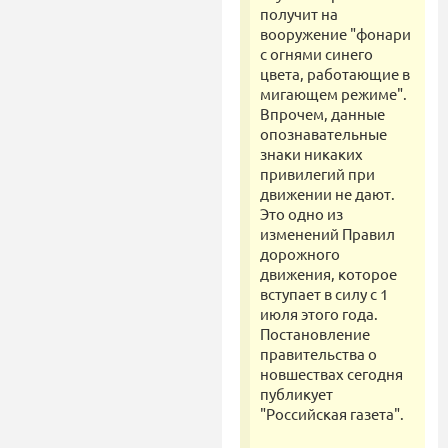
получит на
вооружение "фонари
с огнями синего
цвета, работающие в
мигающем режиме".
Впрочем, данные
опознавательные
знаки никаких
привилегий при
движении не дают.
Это одно из
изменений Правил
дорожного
движения, которое
вступает в силу с 1
июля этого года.
Постановление
правительства о
новшествах сегодня
публикует
"Российская газета".