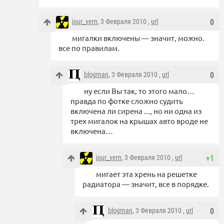
jour_vern
, 3 Февраля 2010 ,
url
0
мигалки включены — значит, можно.
все по правилам.
blogman
, 3 Февраля 2010 ,
url
0
ну если Вы так, то этого мало…
правда по фотке сложно судить
включена ли сирена ..., но ни одна из
трех мигалок на крышах авто вроде не
включена…
jour_vern
, 3 Февраля 2010 ,
url
+1
мигает эта хрень на решетке
радиатора — значит, все в порядке.
blogman
, 3 Февраля 2010 ,
url
0