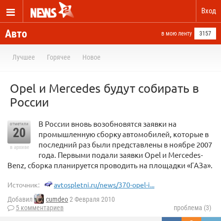
Вход
Авто
в мою ленту
3157
Лучшее
Горячее
Новое
Opel и Mercedes будут собирать в
России
В России вновь возобновятся заявки на
отметили
20
промышленную сборку автомобилей, которые в
последний раз были представлены в ноябре 2007
в архиве
года. Первыми подали заявки Opel и Mercedes-
Benz, сборка планируется проводить на площадки «ГАЗа».
Источник:
avtospletni.ru/news/370-opel-i...
Добавил
cumdeo
2 Февраля 2010
5 комментариев
проблема (3)