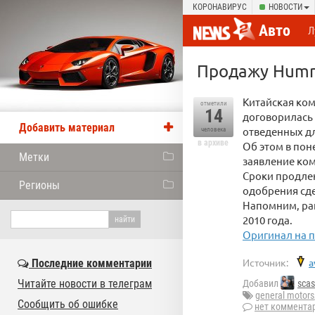
КОРОНАВИРУС
НОВОСТИ
Авто
Л
Продажу Humm
Китайская ком
отметили
14
договорилась 
Добавить материал
отведенных д
человека
в архиве
Об этом в пон
Метки
заявление ко
Сроки продлен
Регионы
одобрения сде
Напомним, ра
2010 года.
Оригинал на п
Источник:
a
Последние комментарии
Читайте новости в телеграм
Добавил
scas
general motors
Сообщить об ошибке
нет коммента