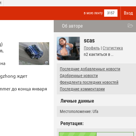
И
Вход
в мою ленту
3157
Об авторе
scas
g)
Профиль
|
Статистика
в,
n2 кактиться в ..
 на
Последние добавленные новости
ngzhong ждет
Одобренные новости
Френдлента последних новостей
mmer до конца января
Последние комментарии
Личные данные
Местоположение: Ufa
Репутация: