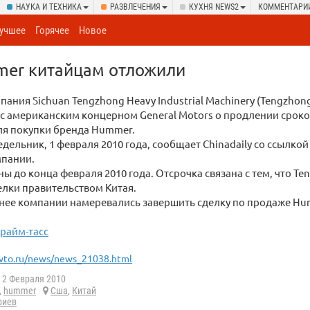
НАУКА И ТЕХНИКА
РАЗВЛЕЧЕНИЯ
КУХНЯ NEWS2
КОММЕНТАРИ
учшее
Горячее
Новое
er китайцам отложили
пания Sichuan Tengzhong Heavy Industrial Machinery (Tengzhon
с американским концерном General Motors о продлении сроко
ля покупки бренда Hummer.
едельник, 1 февраля 2010 года, сообщает Сhinadaily со ссылкой
мпании.
ы до конца февраля 2010 года. Отсрочка связана с тем, что Te
лки правительством Китая.
нее компании намеревались завершить сделку по продаже Hu
райм-тасс
vto.ru/news/news_21038.html
2 Февраля 2010
,
hummer
Сша
,
Китай
риев