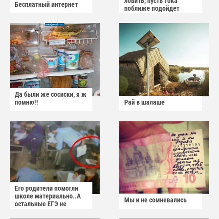
ловить, пусть тока
Бесплатный интернет
поближе подойдет
Да были же сосиски, я ж
помню!!
Рай в шалаше
Его родители помогли
школе материально..А
Мы и не сомневались
остальные ЕГЭ не
сдадут