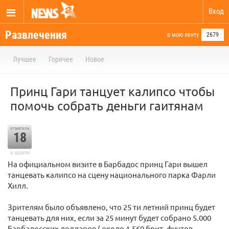
Вход
Развлечения
в мою ленту
2679
Лучшее
Горячее
Новое
Принц Гари танцует калипсо чтобы
помочь собрать деньги гаитянам
отметили
18
в архиве
На официальном визите в Барбадос принц Гари вышел
танцевать калипсо на сцену национального парка Фарли
Хилл.
Зрителям было объявлено, что 25 ти летний принц будет
танцевать для них, если за 25 минут будет собрано 5.000
Барбадосских долларов ( около 1.560 брит. фунтов