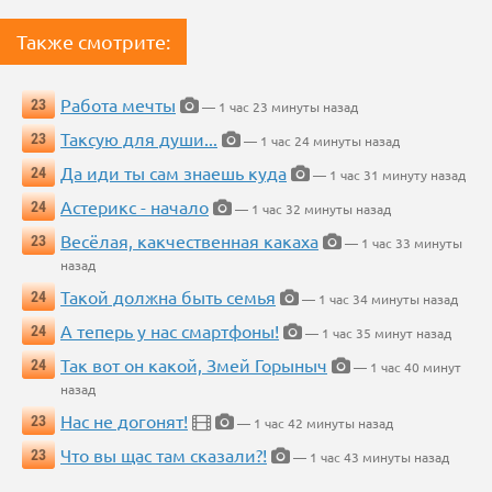
Также смотрите:
Работа мечты
23
— 1 час 23 минуты назад
Таксую для души...
23
— 1 час 24 минуты назад
Да иди ты сам знаешь куда
24
— 1 час 31 минуту назад
Астерикс - начало
24
— 1 час 32 минуты назад
Весёлая, какчественная какаха
23
— 1 час 33 минуты
назад
Такой должна быть семья
24
— 1 час 34 минуты назад
А теперь у нас смартфоны!
24
— 1 час 35 минут назад
Так вот он какой, Змей Горыныч
24
— 1 час 40 минут
назад
Нас не догонят!
23
— 1 час 42 минуты назад
Что вы щас там сказали?!
23
— 1 час 43 минуты назад