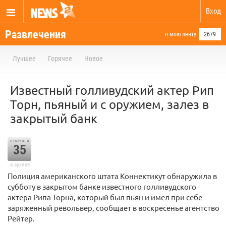
Вход
Развлечения
в мою ленту
2679
Лучшее
Горячее
Новое
Известный голливудский актер Рип
Торн, пьяный и с оружием, залез в
закрытый банк
отметили
35
в архиве
Полиция американского штата Коннектикут обнаружила в
субботу в закрытом банке известного голливудского
актера Рипа Торна, который был пьян и имел при себе
заряженный револьвер, сообщает в воскресенье агентство
Рейтер.