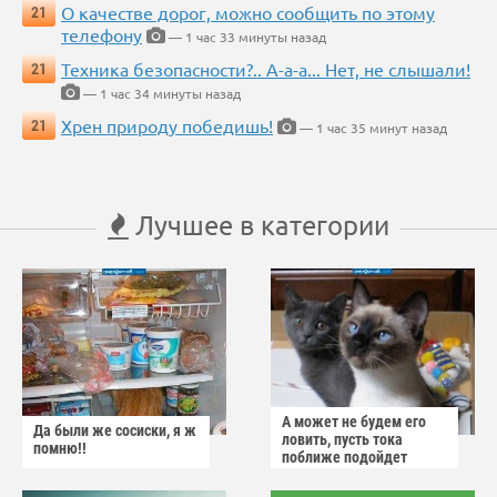
О качестве дорог, можно сообщить по этому
21
телефону
— 1 час 33 минуты назад
Техника безопасности?.. А-а-а... Нет, не слышали!
21
— 1 час 34 минуты назад
Хрен природу победишь!
21
— 1 час 35 минут назад
Лучшее в категории
А может не будем его
Да были же сосиски, я ж
ловить, пусть тока
помню!!
поближе подойдет