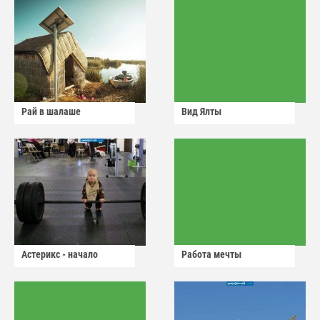
Рай в шалаше
Вид Ялты
Астерикс - начало
Работа мечты