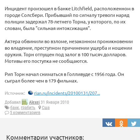
Инцидент произошел в банке Litchfield, расположенном в
городе Солсбери. Прибывший по сигналу тревоги наряд
полиции задержал 78-летнего Торна, у которого, по их
словам, была "сильная интоксикация".
Актера обвинили во взломе, незаконном проникновении
во владение, преступном причинении ущерба и ношении
оружия. Торн отпущен под залог в 100 тысяч долларов.
Мотивы его поступка не сообщаются.
Рип Торн начал сниматься в Голливуде с 1956 года. Он
сыграл более чем в 179 фильмах.
Источник:
rian.ru/incidents/20100131/207...
Добавил
Alexei
31 Января 2010
банк
,
грабить
Сша
5 комментариев
Комментарии участников: