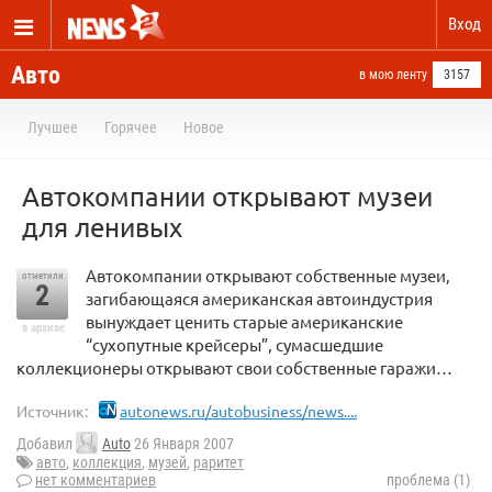
Вход
Авто
в мою ленту
3157
Лучшее
Горячее
Новое
Автокомпании открывают музеи
для ленивых
Автокомпании открывают собственные музеи,
отметили
2
загибающаяся американская автоиндустрия
вынуждает ценить старые американские
в архиве
“сухопутные крейсеры”, сумасшедшие
коллекционеры открывают свои собственные гаражи…
Источник:
autonews.ru/autobusiness/news....
Добавил
Auto
26 Января 2007
авто
,
коллекция
,
музей
,
раритет
нет комментариев
проблема (1)