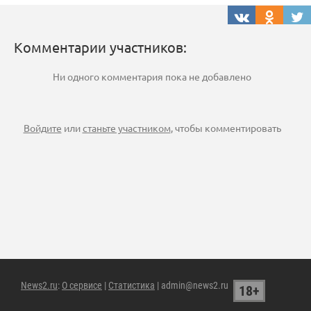
Комментарии участников:
Ни одного комментария пока не добавлено
Войдите
или
станьте участником
, чтобы комментировать
News2.ru
:
О сервисе
|
Статистика
| admin@news2.ru
18+