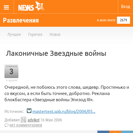
Вход
Развлечения
в мою ленту
2679
Лучшее
Горячее
Новое
Лаконичные Звездные войны
отметили
3
в архиве
Очередной, не побоюсь этого слова, шедевр. Простенько и
со вкусом, а если быть точнее, добротно. Реклама
блокбастера «Звездные войны Эпизод III».
Источник:
mastertext.spb.ru/blog/2006/05...
Добавил
advikot
16 Мая 2006
нет комментариев