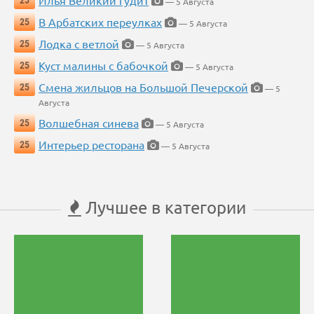
Илья Великий гудит
25
— 5 Августа
В Арбатских переулках
25
— 5 Августа
Лодка с ветлой
25
— 5 Августа
Куст малины с бабочкой
25
— 5 Августа
Смена жильцов на Большой Печерской
25
— 5
Августа
Волшебная синева
25
— 5 Августа
Интерьер ресторана
25
— 5 Августа
Лучшее в категории