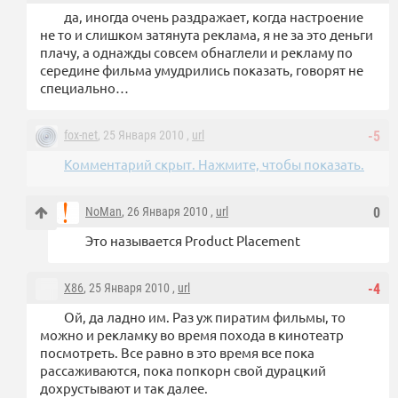
да, иногда очень раздражает, когда настроение
не то и слишком затянута реклама, я не за это деньги
плачу, а однажды совсем обнаглели и рекламу по
середине фильма умудрились показать, говорят не
специально…
fox-net
, 25 Января 2010 ,
url
-5
Комментарий скрыт. Нажмите, чтобы показать.
NoMan
, 26 Января 2010 ,
url
0
Это называется Product Placement
X86
, 25 Января 2010 ,
url
-4
Ой, да ладно им. Раз уж пиратим фильмы, то
можно и рекламку во время похода в кинотеатр
посмотреть. Все равно в это время все пока
рассаживаются, пока попкорн свой дурацкий
дохрустывают и так далее.