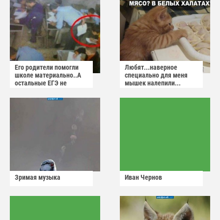
Его родители помогли
Любят...наверное
школе материально..А
специально для меня
остальные ЕГЭ не
мышек налепили...
сдадут
Зримая музыка
Иван Чернов