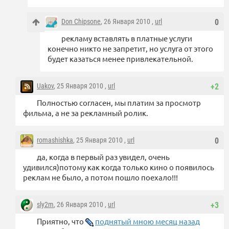
Don Chipsone
, 26 Января 2010 ,
url
0
рекламу вставлять в платные услуги
конечно никто не запретит, но услуга от этого
будет казаться менее привлекательной.
Uakov
, 25 Января 2010 ,
url
+2
Полностью согласен, мы платим за просмотр
фильма, а не за рекламный ролик.
romashishka
, 25 Января 2010 ,
url
0
да, когда в первый раз увидел, очень
удивился)потому как когда только кино о появилось
реклам не было, а потом пошло поехало!!!
sly2m
, 26 Января 2010 ,
url
+3
Приятно, что
поднятый мною месяц назад