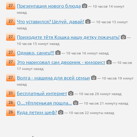
Презентация нового блюда
27
— 10 часов 14 минут
назад
Что уставился? Целуй, давай!
27
— 10 часов 15 минут
назад
Приходите тётя Кошка нашу детку покачать!
27
—
10 часов 15 минут назад
Однако, самец!!!
27
— 10 часов 16 минут назад
Это нарисовал сам дворник - юморист
27
— 10 часов
17 минут назад
Волга - машина для всей семьи
27
— 10 часов 19 минут
назад
Бесплатный интернет
31
— 10 часов 20 минут назад
О....тёпленькая пошла...
26
— 10 часов 21 минуту назад
Куда летим шеф?
26
— 10 часов 22 минуты назад