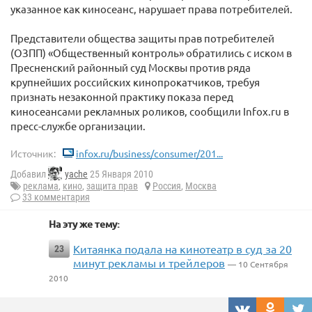
указанное как киносеанс, нарушает права потребителей.
Представители общества защиты прав потребителей
(ОЗПП) «Общественный контроль» обратились с иском в
Пресненский районный суд Москвы против ряда
крупнейших российских кинопрокатчиков, требуя
признать незаконной практику показа перед
киносеансами рекламных роликов, сообщили Infox.ru в
пресс-службе организации.
Источник:
infox.ru/business/consumer/201...
Добавил
yache
25 Января 2010
реклама
,
кино
,
защита прав
Россия
,
Москва
33 комментария
На эту же тему:
Китаянка подала на кинотеатр в суд за 20
23
минут рекламы и трейлеров
— 10 Сентября
2010