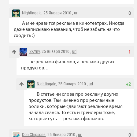
Nightingale
, 25 Января 2010 ,
url
0
А мне нравится реклама в кинотеатрах. Иногда
даже записываю названия, чтоб не забыть на что
сходить :)
SKYnv
, 25 Января 2010 ,
url
-1
не реклама фильмов, а реклама других
продуктов…
Nightingale
, 25 Января 2010 ,
url
+2
В статье ни слова про рекламу других
продуктов. Там именно про рекламные
ролики, которые сдвигают реальное время
начала сеанса. То есть и трейлеры тоже,
которые суть — реклама фильмов.
Don Chipsone
, 25 Января 2010 ,
url
0