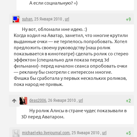
А если социальную? =)
suhan
, 25 Января 2010 ,
url
+9
Ну вот, обломали мне идею. :)
Когда ходил на Аватар, заметил, что многие крутили
выданные очки — не терпелось попробовать. Хотел
предложить своему руководству (наш ролик
показывается в кинотеатре) сделать ролик со стерео
эффектом (специально для показа перед 3d
фильмами)- перед началом сеанса опробовать очки
— рекламу бы смотрели с интересом многие.
Фишка бы сработала у первых нескольких роликов,
пока народ не привык.
deas2006
, 26 Января 2010 ,
url
+2
Ну ролик Алисы в стране чудес показывали в
3D перед Аватаром.
michael-eko.livejournal.com
, 25 Января 2010 ,
url
+5