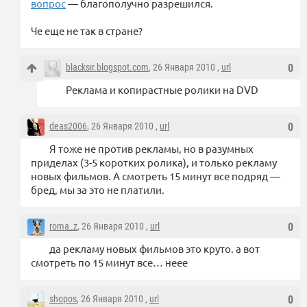
вопрос
— благополучно разрешился.
Че еще не так в стране?
blacksir.blogspot.com
, 26 Января 2010 ,
url
0
Реклама и копирастные ролики на DVD
deas2006
, 26 Января 2010 ,
url
0
Я тоже не против рекламы, но в разумных
приделах (3-5 коротких ролика), и только рекламу
новых фильмов. А смотреть 15 минут все подряд —
бред, мы за это не платили.
roma_z
, 26 Января 2010 ,
url
0
да рекламу новых фильмов это круто. а вот
смотреть по 15 минут все… неее
shopos
, 26 Января 2010 ,
url
0