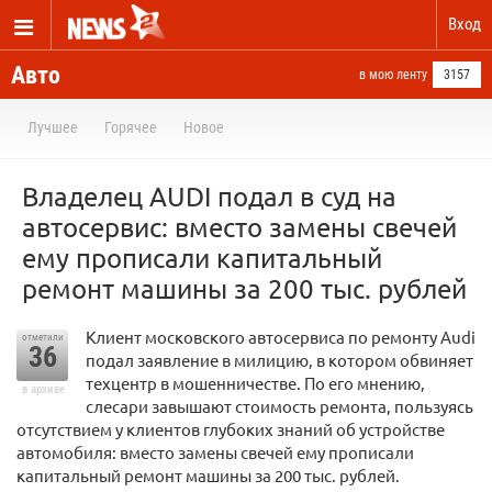
Вход
Авто
в мою ленту
3157
Лучшее
Горячее
Новое
Владелец AUDI подал в суд на
автосервис: вместо замены свечей
ему прописали капитальный
ремонт машины за 200 тыс. рублей
Клиент московского автосервиса по ремонту Audi
отметили
36
подал заявление в милицию, в котором обвиняет
техцентр в мошенничестве. По его мнению,
в архиве
слесари завышают стоимость ремонта, пользуясь
отсутствием у клиентов глубоких знаний об устройстве
автомобиля: вместо замены свечей ему прописали
капитальный ремонт машины за 200 тыс. рублей.