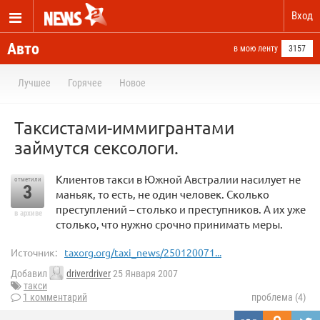
Вход
Авто
в мою ленту
3157
Лучшее
Горячее
Новое
Таксистами-иммигрантами
займутся сексологи.
Клиентов такси в Южной Австралии насилует не
отметили
3
маньяк, то есть, не один человек. Сколько
преступлений – столько и преступников. А их уже
в архиве
столько, что нужно срочно принимать меры.
Источник:
taxorg.org/taxi_news/250120071...
Добавил
driverdriver
25 Января 2007
такси
1 комментарий
проблема (4)