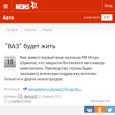
Вход
Авто
в мою ленту
3157
Лучшее
Горячее
Новое
"ВАЗ" будет жить
Как заявил первый вице-премьер РФ Игорь
отметили
10
Шувалов, что закрытие Волжского автозавода
невозможно. Руководство страны Будет
в архиве
оказывать всяческую поддержку жителям
Тольятти и других моногородов.
Источник:
avtospletni.ru/news/276-vaz-bu...
Добавил
demon23
21 Января 2010
2 комментария
проблема (8)