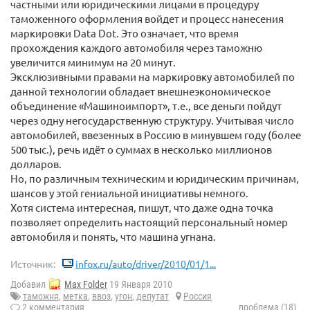
частными или юридическими лицами в процедуру
таможенного оформления войдет и процесс нанесения
маркировки Data Dot. Это означает, что время
прохождения каждого автомобиля через таможню
увеличится минимум на 20 минут.
Эксклюзивными правами на маркировку автомобилей по
данной технологии обладает внешнеэкономическое
объединение «Машиноимпорт», т.е., все деньги пойдут
через одну негосударственную структуру. Учитывая число
автомобилей, ввезенных в Россию в минувшем году (более
500 тыс.), речь идёт о суммах в несколько миллионов
долларов.
Но, по различным техническим и юридическим причинам,
шансов у этой гениальной инициативы немного.
Хотя система интересная, пишут, что даже одна точка
позволяет определить настоящий персональный номер
автомобиля и понять, что машина угнана.
Источник:
infox.ru/auto/driver/2010/01/1...
Добавил
Max Folder
19 Января 2010
таможня
,
метка
,
ввоз
,
угон
,
депутат
Россия
2 комментария
проблема (18)