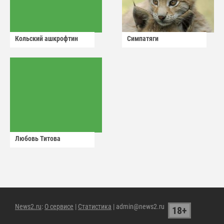
Кольский ашкрофтин
Симпатяги
Любовь Титова
News2.ru
:
О сервисе
|
Статистика
| admin@news2.ru
18+