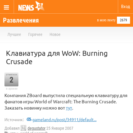
Вход
Развлечения
в мою ленту
2679
Лучшее
Горячее
Новое
Клавиатура для WoW: Burning
Crusade
отметили
2
в архиве
Компания ZBoard выпустила специальную клавиатуру для
фанатов игры World of Warcraft: The Burning Crusade.
Заказать новинку можно вот
тут
.
Источник:
gameland.ru/post/34911/default...
Добавил
degustator
25 Января 2007