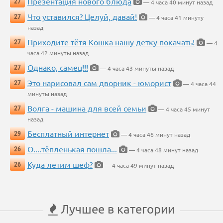
Презентация нового блюда
27
— 4 часа 40 минут назад
Что уставился? Целуй, давай!
27
— 4 часа 41 минуту
назад
Приходите тётя Кошка нашу детку покачать!
27
— 4
часа 42 минуты назад
Однако, самец!!!
27
— 4 часа 43 минуты назад
Это нарисовал сам дворник - юморист
27
— 4 часа 44
минуты назад
Волга - машина для всей семьи
27
— 4 часа 45 минут
назад
Бесплатный интернет
29
— 4 часа 46 минут назад
О....тёпленькая пошла...
26
— 4 часа 48 минут назад
Куда летим шеф?
26
— 4 часа 49 минут назад
Лучшее в категории