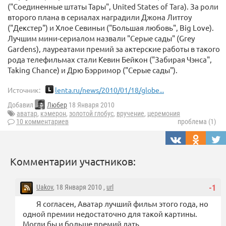
("Соединенные штаты Тары", United States of Tara). За роли
второго плана в сериалах наградили Джона Литгоу
("Декстер") и Хлое Севиньи ("Большая любовь", Big Love).
Лучшим мини-сериалом назвали "Серые сады" (Grey
Gardens), лауреатами премий за актерские работы в такого
рода телефильмах стали Кевин Бейкон ("Забирая Чэнса",
Taking Chance) и Дрю Бэрримор ("Серые сады").
Источник:
lenta.ru/news/2010/01/18/globe...
Добавил
Любер
18 Января 2010
аватар
,
кэмерон
,
золотой глобус
,
вручение
,
церемония
10 комментариев
проблема (1)
Комментарии участников:
Uakov
, 18 Января 2010 ,
url
-1
Я согласен, Аватар лучший фильм этого года, но
одной премии недостаточно для такой картины.
Могли бы и больше премий дать.