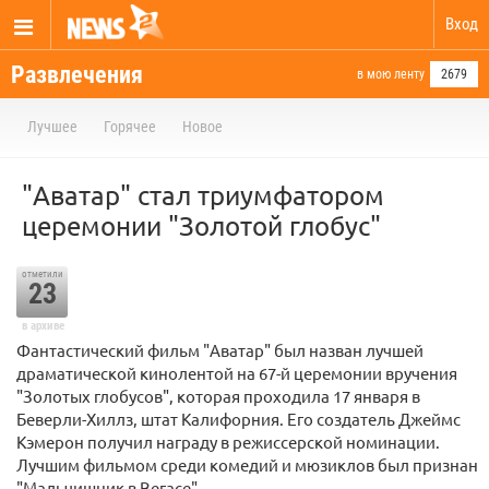
Вход
Развлечения
в мою ленту
2679
Лучшее
Горячее
Новое
"Аватар" стал триумфатором
церемонии "Золотой глобус"
отметили
23
в архиве
Фантастический фильм "Аватар" был назван лучшей
драматической кинолентой на 67-й церемонии вручения
"Золотых глобусов", которая проходила 17 января в
Беверли-Хиллз, штат Калифорния. Его создатель Джеймс
Кэмерон получил награду в режиссерской номинации.
Лучшим фильмом среди комедий и мюзиклов был признан
"Мальчишник в Вегасе".