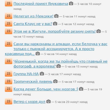
Последний приют Януковича
23
— 5 часов 10 минут
назад
Нелегал из Мексики!
23
— 5 часов 11 минут назад
Санта Клаус не у вас?
23
— 5 часов 12 минут назад
Этоя не в Жигуле, попробуйте резину снять!
23
— 5
часов 13 минут назад
Сами вы наркоманы и алкаши, если белочка у вас
23
только с пьянкой ассоциируется. А я просто
красавица под...
— 5 часов 14 минут назад
Чёрненький, когда же ты поймёшь что главный не
23
фотограф, а королева?
— 5 часов 15 минут назад
Группа НА-НА
23
— 5 часов 17 минут назад
Тропический ливень
23
— 5 часов 17 минут назад
Когда денег больше, чем мозгов :)
23
— 5 часов 19
минут назад
Ветер с моря дул
23
— 5 часов 20 минут назад