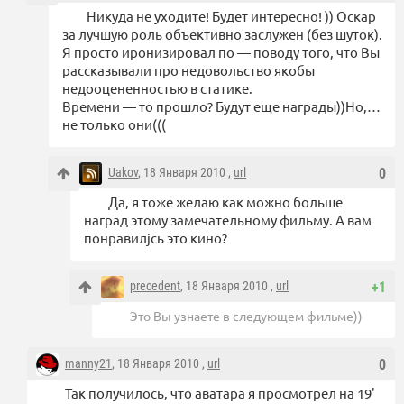
Никуда не уходите! Будет интересно! )) Оскар
за лучшую роль объективно заслужен (без шуток).
Я просто иронизировал по — поводу того, что Вы
рассказывали про недовольство якобы
недооцененностью в статике.
Времени — то прошло? Будут еще награды))Но,…
не только они(((
Uakov
, 18 Января 2010 ,
url
0
Да, я тоже желаю как можно больше
наград этому замечательному фильму. А вам
понравилjсь это кино?
precedent
, 18 Января 2010 ,
url
+1
Это Вы узнаете в следующем фильме))
manny21
, 18 Января 2010 ,
url
0
Так получилось, что аватара я просмотрел на 19'