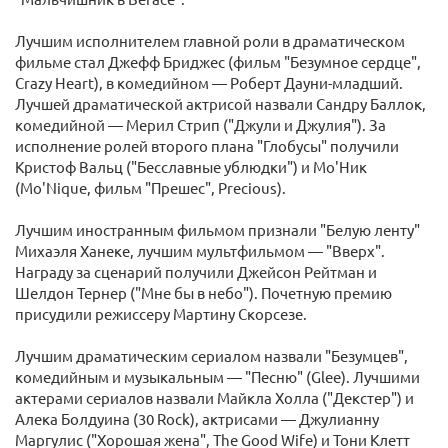
Лучшим исполнителем главной роли в драматическом
фильме стал Джефф Бриджес (фильм "Безумное сердце",
Crazy Heart), в комедийном — Роберт Дауни-младший.
Лучшей драматической актрисой назвали Сандру Баллок,
комедийной — Мерил Стрип ("Джули и Джулия"). За
исполнение ролей второго плана "Глобусы" получили
Кристоф Вальц ("Бесславные ублюдки") и Мо'Ник
(Mo'Nique, фильм "Прешес", Precious).
Лучшим иностранным фильмом признали "Белую ленту"
Михаэля Ханеке, лучшим мультфильмом — "Вверх".
Награду за сценарий получили Джейсон Рейтман и
Шелдон Тернер ("Мне бы в небо"). Почетную премию
присудили режиссеру Мартину Скорсезе.
Лучшим драматическим сериалом назвали "Безумцев",
комедийным и музыкальным — "Песню" (Glee). Лучшими
актерами сериалов назвали Майкла Холла ("Декстер") и
Алека Болдуина (30 Rock), актрисами — Джулианну
Маргулис ("Хорошая жена", The Good Wife) и Тони Клетт