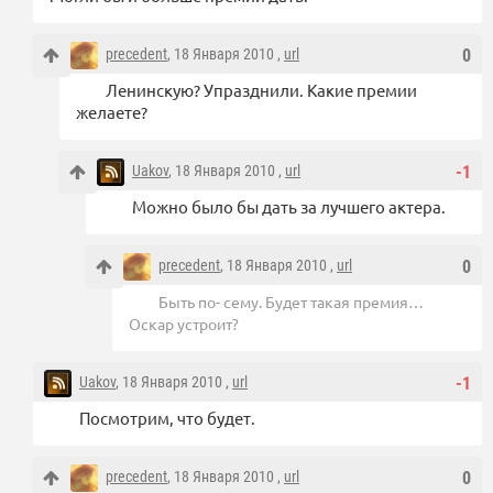
precedent
, 18 Января 2010 ,
url
0
Ленинскую? Упразднили. Какие премии
желаете?
Uakov
, 18 Января 2010 ,
url
-1
Можно было бы дать за лучшего актера.
precedent
, 18 Января 2010 ,
url
0
Быть по- сему. Будет такая премия…
Оскар устроит?
Uakov
, 18 Января 2010 ,
url
-1
Посмотрим, что будет.
precedent
, 18 Января 2010 ,
url
0