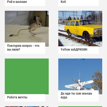
Рай в шалаше
Коб
Повторяю вопрос - что
вы пили?
Yellow subДРИЗИН
Да иди ты сам знаешь
Работа мечты
куда