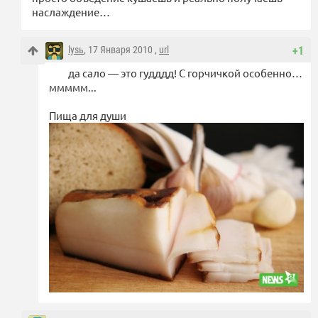
наслаждение…
lysь
, 17 Января 2010 ,
url
+1
да сало — это гудддд! С горчичкой особенно…
ммммм...
Пища для души