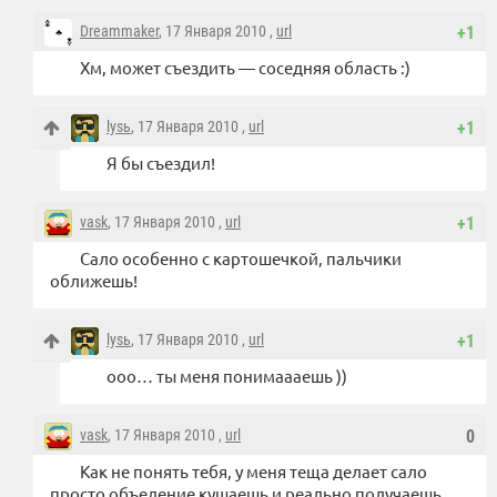
Dreammaker
, 17 Января 2010 ,
url
+1
Хм, может съездить — соседняя область :)
lysь
, 17 Января 2010 ,
url
+1
Я бы съездил!
vask
, 17 Января 2010 ,
url
+1
Сало особенно с картошечкой, пальчики
оближешь!
lysь
, 17 Января 2010 ,
url
+1
ооо… ты меня понимаааешь ))
vask
, 17 Января 2010 ,
url
0
Как не понять тебя, у меня теща делает сало
просто объедение кушаешь и реально получаешь