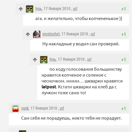
lysь
, 17 Января 2010 ,
url
+1
ага. и желательно, чтобы копчененькое ))
prostochel
, 17 Января 2010 ,
url
+1
Ну накладные у водил сам проверяй.
lysь
, 17 Января 2010 ,
url
+1
по ходу голосования большинству
нравится копченое и соленое с
чесночком. мммм… шкварки нравятся
latpost
. Кстати шкварки на хлеб да с
лучком тоже само то!
vask
, 17 Января 2010 ,
url
+1
Сам себя не порадуешь, никто тебя не порадует.