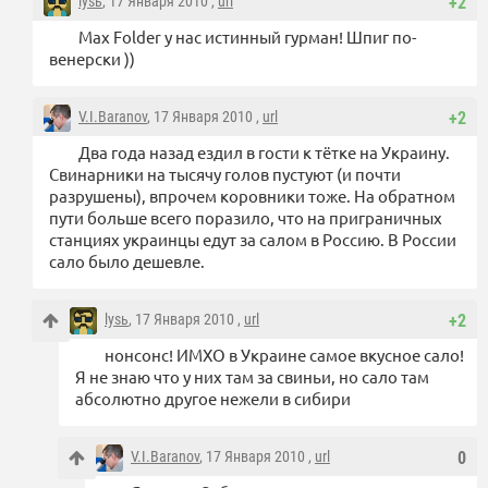
lysь
, 17 Января 2010 ,
url
+2
Max Folder у нас истинный гурман! Шпиг по-
венерски ))
V.I.Baranov
, 17 Января 2010 ,
url
+2
Два года назад ездил в гости к тётке на Украину.
Свинарники на тысячу голов пустуют (и почти
разрушены), впрочем коровники тоже. На обратном
пути больше всего поразило, что на приграничных
станциях украинцы едут за салом в Россию. В России
сало было дешевле.
lysь
, 17 Января 2010 ,
url
+2
нонсонс! ИМХО в Украине самое вкусное сало!
Я не знаю что у них там за свиньи, но сало там
абсолютно другое нежели в сибири
V.I.Baranov
, 17 Января 2010 ,
url
0