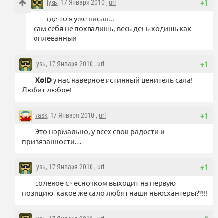
lysь
, 17 Января 2010 ,
url
+1
где-то я уже писал...
сам себя не похвалишь, весь день ходишь как
оплеванный
lysь
, 17 Января 2010 ,
url
+1
XoID
у нас наверное истинный ценитель сала!
Любит любое!
vask
, 17 Января 2010 ,
url
+1
Это нормально, у всех свои радости и
привязанности…
lysь
, 17 Января 2010 ,
url
+1
соленое с чесночком выходит на первую
позицию! какое же сало любят наши ньюсхантеры??!!!