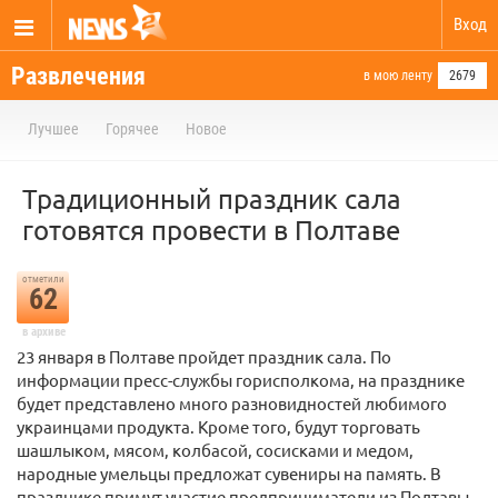
Вход
Развлечения
в мою ленту
2679
Лучшее
Горячее
Новое
Традиционный праздник сала
готовятся провести в Полтаве
отметили
62
в архиве
23 января в Полтаве пройдет праздник сала. По
информации пресс-службы горисполкома, на празднике
будет представлено много разновидностей любимого
украинцами продукта. Кроме того, будут торговать
шашлыком, мясом, колбасой, сосисками и медом,
народные умельцы предложат сувениры на память. В
празднике примут участие предприниматели из Полтавы,