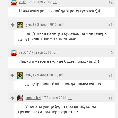
vask
, 17 Января 2010 ,
url
+2
Прям душу рвешь, пойду отрежу кусочек :)))
lysь
, 17 Января 2010 ,
url
+1
гад! У меня то нету и кусочка. Ты мне теперь
душу рвешь своими каментами
vask
, 17 Января 2010 ,
url
0
Ладно и у тебя на улице будет праздник :)))
lysь
, 17 Января 2010 ,
url
+1
душу травишь блин! пойду шпыка куплю
prostochel
, 17 Января 2010 ,
url
+1
У него на улице будет праздник, когда
грузовик с салом перевернется?