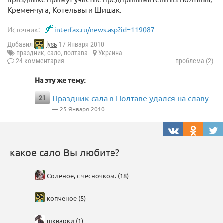
Кременчуга, Котельвы и Шишак.
Источник:
interfax.ru/news.asp?id=119087
Добавил
lysь
17 Января 2010
праздник
,
сало
,
полтава
Украина
24 комментария
проблема (2)
На эту же тему:
Праздник сала в Полтаве удался на славу
21
— 25 Января 2010
какое сало Вы любите?
Соленое, с чесночком. (18)
копченое (5)
шкварки (1)