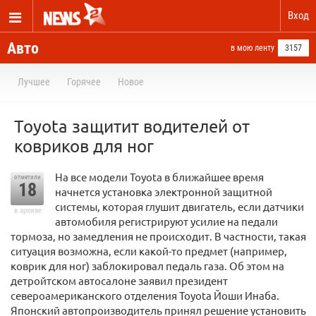
Вход
Авто
в мою ленту
3157
Лучшее
Горячее
Новое
Toyota защитит водителей от
ковриков для ног
На все модели Toyota в ближайшее время
отметили
18
начнется установка электронной защитной
системы, которая глушит двигатель, если датчики
в архиве
автомобиля регистрируют усилие на педали
тормоза, но замедления не происходит. В частности, такая
ситуация возможна, если какой-то предмет (например,
коврик для ног) заблокировал педаль газа. Об этом на
детройтском автосалоне заявил президент
североамериканского отделения Toyota Йоши Инаба.
Японский автопроизводитель принял решение установить