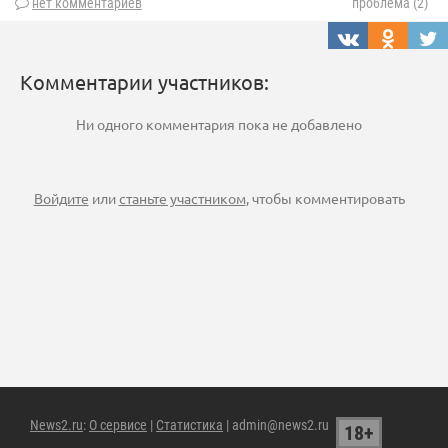
нет комментариев
проблема (2)
Комментарии участников:
Ни одного комментария пока не добавлено
Войдите
или
станьте участником
, чтобы комментировать
News2.ru
:
О сервисе
|
Статистика
| admin@news2.ru
18+