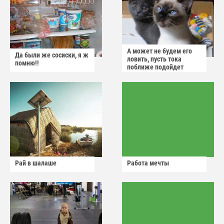
А может не будем его
Да были же сосиски, я ж
ловить, пусть тока
помню!!
поближе подойдет
Рай в шалаше
Работа мечты