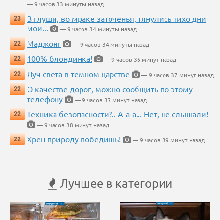
— 9 часов 33 минуты назад
В глуши, во мраке заточенья, тянулись тихо дни
23
мои...
— 9 часов 34 минуты назад
Маджонг
22
— 9 часов 34 минуты назад
100% блондинка!
22
— 9 часов 36 минут назад
Луч света в темном царстве
22
— 9 часов 37 минут назад
О качестве дорог, можно сообщить по этому
22
телефону
— 9 часов 37 минут назад
Техника безопасности?.. А-а-а... Нет, не слышали!
22
— 9 часов 38 минут назад
Хрен природу победишь!
22
— 9 часов 39 минут назад
Лучшее в категории