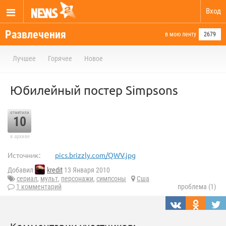
Вход
Развлечения
в мою ленту
2679
Лучшее
Горячее
Новое
Юбилейный постер Simpsons
отметили
10
в архиве
Источник:
pics.brizzly.com/QWV.jpg
Добавил
kredit
13 Января 2010
сериал
,
мульт
,
персонажи
,
симпсоны
Сша
1 комментарий
проблема (1)