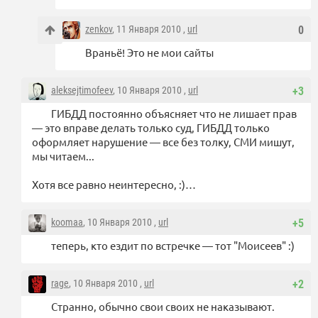
zenkov
, 11 Января 2010 ,
url
0
Враньё! Это не мои сайты
aleksejtimofeev
, 10 Января 2010 ,
url
+3
ГИБДД постоянно объясняет что не лишает прав
— это вправе делать только суд, ГИБДД только
оформляет нарушение — все без толку, СМИ мишут,
мы читаем...
Хотя все равно неинтересно, :)…
koomaa
, 10 Января 2010 ,
url
+5
теперь, кто ездит по встречке — тот "Моисеев" :)
rage
, 10 Января 2010 ,
url
+2
Странно, обычно свои своих не наказывают.