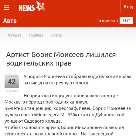
Вход
Авто
в мою ленту
3157
Лучшее
Горячее
Новое
Артист Борис Моисеев лишился
водительских прав
У Бориса Моисеева отобрали водительские права
отметили
42
за выезд на встречную полосу.
в архиве
Неприятный инцидент произошел в центре
Москвы в период новогодних каникул.
55-летний танцовщик, хореограф, певец Борис Моисеев за
рулем своего «Мерседеса ML-350» ехал по Дубининской
улице от Садового кольца.
Чтобы сэкономить время, Борис Михайлович позволил
себе поехать по встречной полосе. На Павелецкой