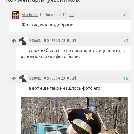
Mindwork
, 10 Января 2010 ,
url
+1
Фото удачно подобрано.
latpost
, 10 Января 2010 ,
url
+3
сложно было его не довольное лицо найти, в
основном такие фото были:
latpost
, 10 Января 2010 ,
url
+5
а вот еще такое нашлось фото его