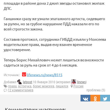
площади в районе дома 2 джип звезды остановил экипаж
ДПС.
Гаишники сразу же узнали эпатажного артиста, сидевшего
за рулем, но за грубое нарушение ПДД наказали его по
всей строгости закона.
Составив протокол, сотрудники ГИБДД изъяли у Моисеева
водительские права, выдав ему взамен временное
удостоверение.
Теперь Борис Михайлович может лишиться возможности
садиться за руль на срок от 4 до 6 месяцев.
Источник:
lifenews.ru/news/8515
Добавил
latpost
10 Января 2010 (исправил
linews
)
права
,
встречка
,
борис моисеев
,
лишился
Россия
12 комментариев
проблема (5)
Комментарии участников: