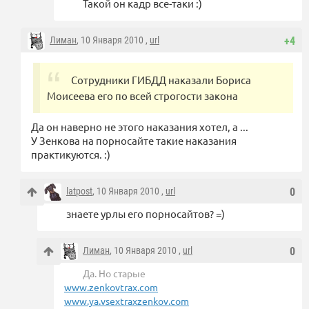
Такой он кадр все-таки :)
Лиман
, 10 Января 2010 ,
url
+4
Сотрудники ГИБДД наказали Бориса
Моисеева его по всей строгости закона
Да он наверно не этого наказания хотел, а ...
У Зенкова на порносайте такие наказания
практикуются. :)
latpost
, 10 Января 2010 ,
url
0
знаете урлы его порносайтов? =)
Лиман
, 10 Января 2010 ,
url
0
Да. Но старые
www.zenkovtrax.com
www.ya.vsextraxzenkov.com