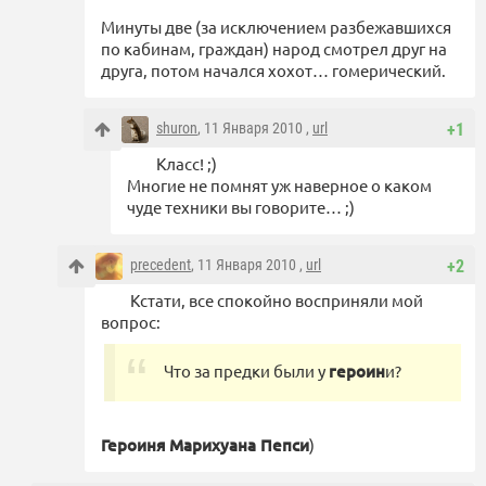
Минуты две (за исключением разбежавшихся
по кабинам, граждан) народ смотрел друг на
друга, потом начался хохот… гомерический.
shuron
, 11 Января 2010 ,
url
+1
Класс! ;)
Многие не помнят уж наверное о каком
чуде техники вы говорите… ;)
precedent
, 11 Января 2010 ,
url
+2
Кстати, все спокойно восприняли мой
вопрос:
Что за предки были у
героин
и?
Героиня Марихуана Пепси
)