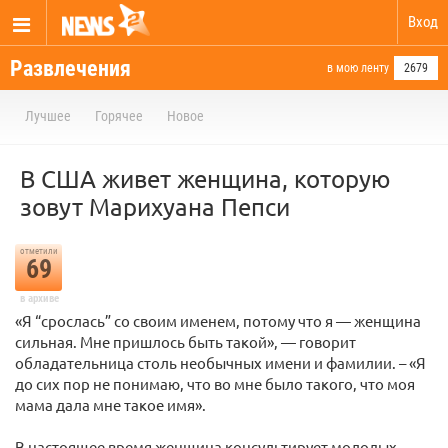
Вход
Развлечения
в мою ленту
2679
Лучшее
Горячее
Новое
В США живет женщина, которую
зовут Марихуана Пепси
отметили
69
в архиве
«Я “срослась” со своим именем, потому что я — женщина
сильная. Мне пришлось быть такой», — говорит
обладательница столь необычных имени и фамилии. – «Я
до сих пор не понимаю, что во мне было такого, что моя
мама дала мне такое имя».
В настоящее время женщина консультирует молодых