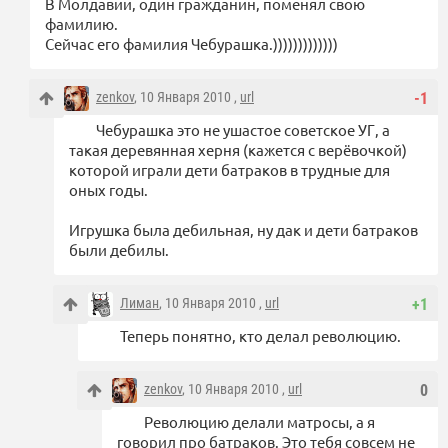
В Молдавии, один гражданин, поменял свою
фамилию.
Сейчас его фамилия Чебурашка.)))))))))))))
zenkov
, 10 Января 2010 ,
url
-1
Чебурашка это не ушастое советское УГ, а
такая деревянная херня (кажется с верёвочкой)
которой играли дети батраков в трудные для
оных годы.
Игрушка была дебильная, ну дак и дети батраков
были дебилы.
Лиман
, 10 Января 2010 ,
url
+1
Теперь понятно, кто делал революцию.
zenkov
, 10 Января 2010 ,
url
0
Революцию делали матросы, а я
говорил про батраков. Это тебя совсем не