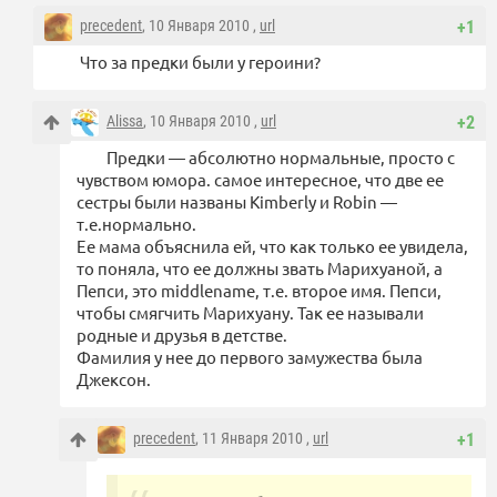
precedent
, 10 Января 2010 ,
url
+1
Что за предки были у героини?
Alissa
, 10 Января 2010 ,
url
+2
Предки — абсолютно нормальные, просто с
чувством юмора. самое интересное, что две ее
сестры были названы Kimberly и Robin —
т.е.нормально.
Ее мама объяснила ей, что как только ее увидела,
то поняла, что ее должны звать Марихуаной, а
Пепси, это middlename, т.е. второе имя. Пепси,
чтобы смягчить Марихуану. Так ее называли
родные и друзья в детстве.
Фамилия у нее до первого замужества была
Джексон.
precedent
, 11 Января 2010 ,
url
+1