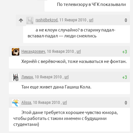
По телевизору в ЧГК показывали
rashidbekzod
, 11 Января 2010 ,
url
0
а не клоун случайно? в старину падал-
вставал-падал — люди смеялись
Никандрович
, 10 Января 2010 ,
url
+3
Хернёй с верёвочкой, тоже называться не фонтан.
Лиман
, 10 Января 2010 ,
url
+3
Там еще живет дама Гашиш Кола.
Alissa
, 10 Января 2010 ,
url
0
Этой даме требуется хорошее чувство юмора,
чтобы работать с таким именем с будущими
студентами)