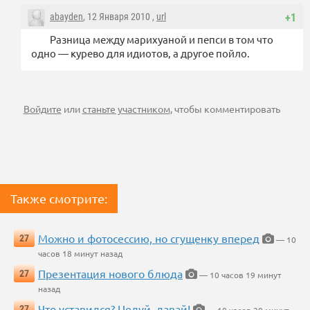
abayden
, 12 Января 2010 ,
url
+1
Разница между марихуаной и пепси в том что
одно — курево для идиотов, а другое пойло.
Войдите
или
станьте участником
, чтобы комментировать
Также смотрите:
Можно и фотосессию, но сгущенку вперед
27
— 10
часов 18 минут назад
Презентация нового блюда
27
— 10 часов 19 минут
назад
Что уставился? Целуй, давай!
27