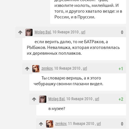
изволите молоть, милейший. И
того, и другого хватало везде: и в
России, и в Пруссии.
Molag Bal
, 10 Января 2010 ,
url
0
если верить далю, то не БАТРаков, а
РЫБаков. Неваляшка, которая изготовлялась
их деревянных поплавков.
zenkov
, 10 Января 2010 ,
url
+1
Ты словарю веришь, а я этого
чебурашку своими глазами видел.
Molag Bal
, 10 Января 2010 ,
url
+2
в музее?
zenkov
, 11 Января 2010 ,
url
0