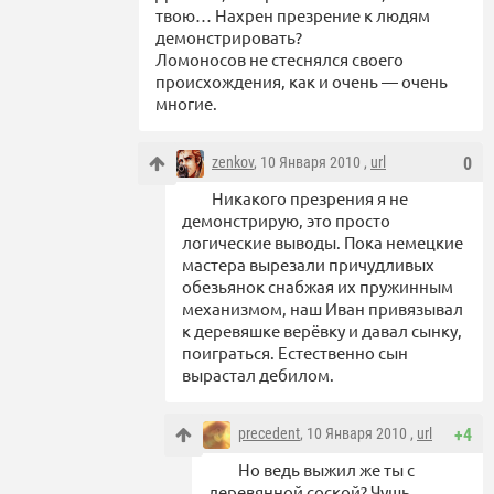
твою… Нахрен презрение к людям
демонстрировать?
Ломоносов не стеснялся своего
происхождения, как и очень — очень
многие.
zenkov
, 10 Января 2010 ,
url
0
Никакого презрения я не
демонстрирую, это просто
логические выводы. Пока немецкие
мастера вырезали причудливых
обезьянок снабжая их пружинным
механизмом, наш Иван привязывал
к деревяшке верёвку и давал сынку,
поиграться. Естественно сын
вырастал дебилом.
precedent
, 10 Января 2010 ,
url
+4
Но ведь выжил же ты с
деревянной соской? Чушь,