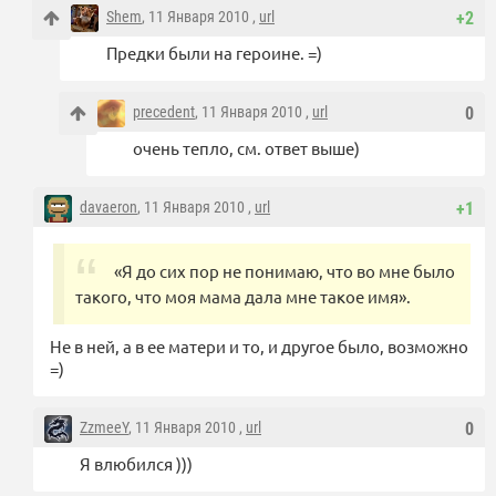
Shem
, 11 Января 2010 ,
url
+2
Предки были на героине. =)
precedent
, 11 Января 2010 ,
url
0
очень тепло, см. ответ выше)
davaeron
, 11 Января 2010 ,
url
+1
«Я до сих пор не понимаю, что во мне было
такого, что моя мама дала мне такое имя».
Не в ней, а в ее матери и то, и другое было, возможно
=)
ZzmeeY
, 11 Января 2010 ,
url
0
Я влюбился )))