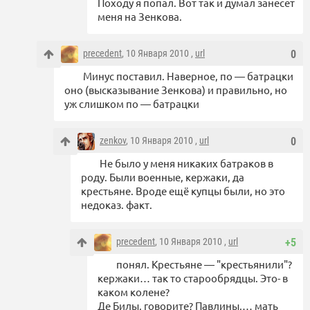
Походу я попал. Вот так и думал занесет
меня на Зенкова.
precedent
, 10 Января 2010 ,
url
0
Минус поставил. Наверное, по — батрацки
оно (высказывание Зенкова) и правильно, но
уж слишком по — батрацки
zenkov
, 10 Января 2010 ,
url
0
Не было у меня никаких батраков в
роду. Были военные, кержаки, да
крестьяне. Вроде ещё купцы были, но это
недоказ. факт.
precedent
, 10 Января 2010 ,
url
+5
понял. Крестьяне — "крестьянили"?
кержаки… так то старообрядцы. Это- в
каком колене?
Де Билы, говорите? Павлины,… мать