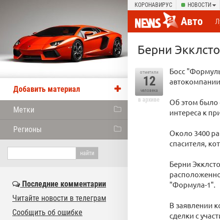
КОРОНАВИРУС
НОВОСТИ
Авто
Л
Берни Экклсто
Босс "Формулы
отметили
12
автокомпании
Добавить материал
человека
в архиве
Об этом было 
Метки
интереса к пр
Регионы
Около 3400 ра
спасителя, к
Берни Экклсто
расположенной
Последние комментарии
"Формула-1".
Читайте новости в телеграм
В заявлении к
Сообщить об ошибке
сделки с учас