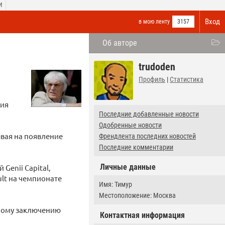
И
Вход
в мою ленту
3157
Об авторе
trudoden
Профиль
|
Статистика
ния
Последние добавленные новости
Одобренные новости
ывая на появление
Френдлента последних новостей
Последние комментарии
Личные данные
Genii Capital,
lt на чемпионате
Имя: Тимур
Местоположение: Москва
шному заключению
Контактная информация