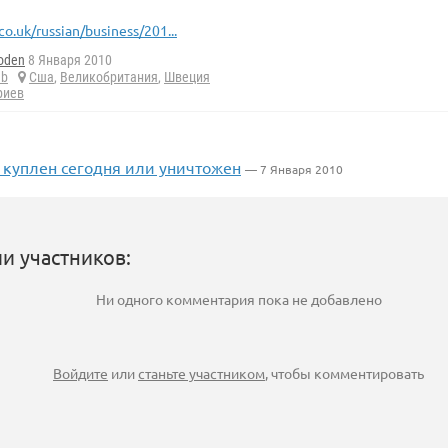
co.uk/russian/business/201...
oden
8 Января 2010
ab
Сша
,
Великобритания
,
Швеция
риев
т куплен сегодня или уничтожен
— 7 Января 2010
и участников:
Ни одного комментария пока не добавлено
Войдите
или
станьте участником
, чтобы комментировать