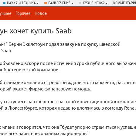
НАУКА И ТЕХНИКА
РАЗВЛЕЧЕНИЯ
КУХНЯ NEWS2
КОММЕНТАРИ
учшее
Горячее
Новое
ун хочет купить Saab
-1" Берни Экклстоун подал заявку на покупку шведской
 Saab.
объявлено вскоре после истечения срока публичного выраже
иобретению этой компании.
ботников компании с тревогой ждали этого момента, рассчит
оторый окажет фирме финансовую помощь.
ун вступил в партнерство с частной инвестиционной компанией 
 в Люксембурге, которая недавно вложилась в команду Renau
омпании говорится, что она "будет упорно стремиться к успе
тием всех заинтересованных акционеров".