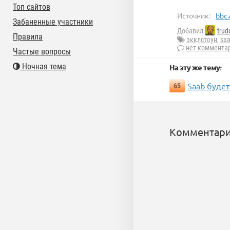
Топ сайтов
Источник:
bbc.
Забаненные участники
Добавил
trud
Правила
экклстоун
,
sa
нет коммента
Частые вопросы
Ночная тема
На эту же тему:
Saab буде
65
Комментари