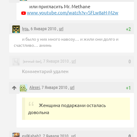
или пригласить Mr. Methane
www.youtube.com/watch?v=SFLw8aH-M2w
lysь
, 6 Января 2010 ,
url
+2
и было у них много навозу… и жили они долго и
счастливо… аминь
, 7 Января 2010 ,
url
0
[вечный бан]
Комментарий удален
Alexei
, 7 Января 2010 ,
url
+1
Женщина подарками осталась
довольна
evilKabab2
, 7 Января 2010 ,
url
0