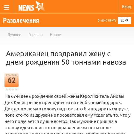
Вход
Развлечения
в мою ленту
2679
Лучшее
Горячее
Новое
Американец поздравил жену с
днем рождения 50 тоннами навоза
отметили
62
в архиве
На 67-й день рождения своей жены Кэрол житель Айовы
Дик Кляйс решил преподнести ей необычный подарок.
Дик долго ломал голову над тем, что бы подарить супруге,
пока кто-то из друзей не посоветовал ему «сделать то, что у
него получается лучше всего». Так мужчине пришла в
голову идея написать поздравление жене на поле
напротив их дома с помощью навоза, сообщает Ananova.