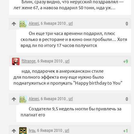
Блин, сразу видно, что нерусский поздравлял —
лет жене 67, а навоза подарил 50 тонн, мда уж…
Alexei
, 6 Января 2010 ,
url
0
Он еще три часа времени подарил, плюс
сколько в ресторане и в кино они пробыли… Хотя
вряд ли по итогу 17 часов получится
fStrange
, 6 Января 2010 ,
url
+9
мда, подарочек в американском стиле
для полного эффекта ему еще нужно было
поднатужиться и пропукать "Happy birthday to You"
Alexei
, 6 Января 2010 ,
url
0
Создатели 9,5 недель могли бы привлечь за
плагиат его
lysь
, 6 Января 2010 ,
url
+1