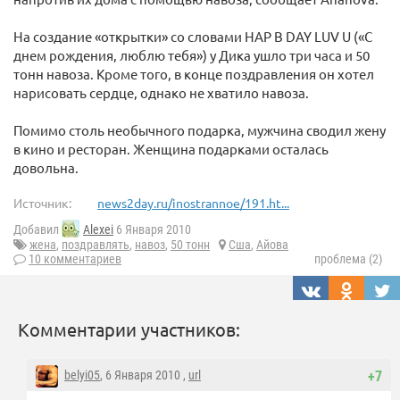
На создание «открытки» со словами HAP B DAY LUV U («С
днем рождения, люблю тебя») у Дика ушло три часа и 50
тонн навоза. Кроме того, в конце поздравления он хотел
нарисовать сердце, однако не хватило навоза.
Помимо столь необычного подарка, мужчина сводил жену
в кино и ресторан. Женщина подарками осталась
довольна.
Источник:
news2day.ru/inostrannoe/191.ht...
Добавил
Alexei
6 Января 2010
жена
,
поздравлять
,
навоз
,
50 тонн
Сша
,
Айова
10 комментариев
проблема (2)
Комментарии участников:
belyi05
, 6 Января 2010 ,
url
+7